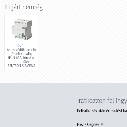
Itt járt nemrég
05:32
Áram-védőkapcsoló
(Fi-relé) analóg
3P+N 63A 30mA A-
típus 10kA
SENTRON SIEMENS
Iratkozzon fel ing
Feliratkozás után értesülést ka
Név / Cégnév