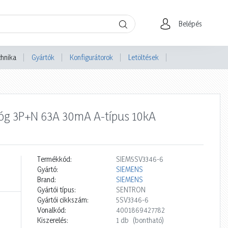
Belépés
chnika
Gyártók
Konfigurátorok
Letöltések
lóg 3P+N 63A 30mA A-típus 10kA
Termékkód:
SIEM5SV3346-6
Gyártó:
SIEMENS
Brand:
SIEMENS
Gyártói típus:
SENTRON
Gyártói cikkszám:
5SV3346-6
Vonalkód:
4001869427782
Kiszerelés:
1 db
(bontható)