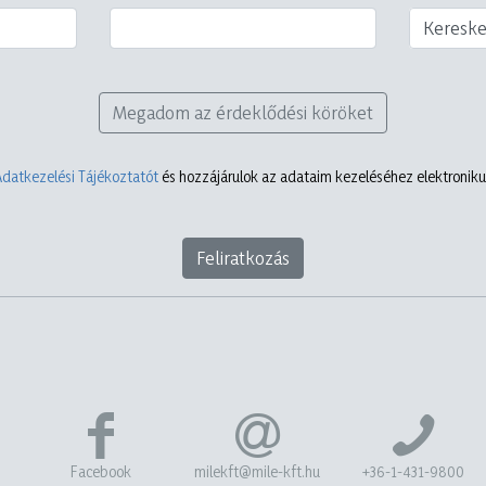
Keresk
Megadom az érdeklődési köröket
Adatkezelési Tájékoztatót
és hozzájárulok az adataim kezeléséhez elektronikus
Feliratkozás
Facebook
milekft@mile-kft.hu
+36-1-431-9800