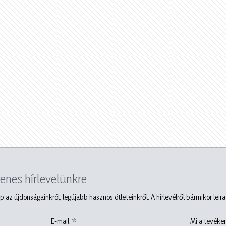
yenes hírlevelünkre
p az újdonságainkról, legújabb hasznos ötleteinkről. A hírlevélről bármikor leir
E-mail
Mi a tevéken