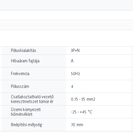
Póluskialakítás
3P+N
Hibaáram fajtája
A
Frekvencia
50Hz
Pólusszám
4
Csatlakoztatható vezető
mm2
0.75 - 35
keresztmetszet tömör ér
Üzemi környezeti
°C
-25 - +45
hőmérséklet
mm
Beépítési mélység
70