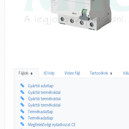
Fájlok
3D kép
Video fájl
Tartozékok
Vál
8
5
Gyártói adatlap
Gyártói termékoldal
Gyártói termékoldal
Gyártói termékoldal
Termékadatlap
Termékadatlap
Megfelelőségi nyilatkozat CE