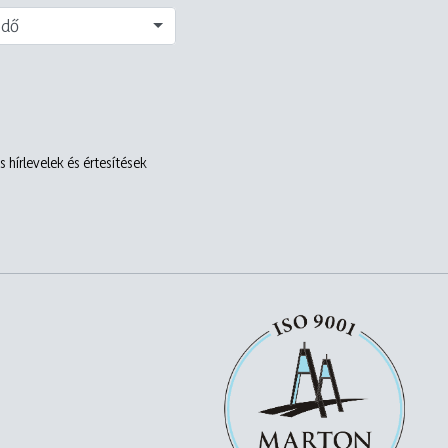
edő
 hírlevelek és értesítések