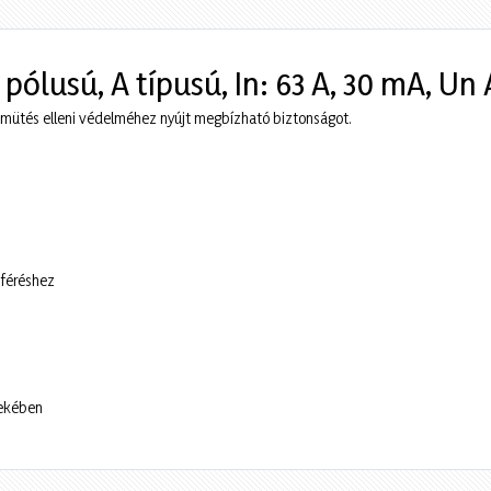
ólusú, A típusú, In: 63 A, 30 mA, U
mütés elleni védelméhez nyújt megbízható biztonságot.
áféréshez
dekében