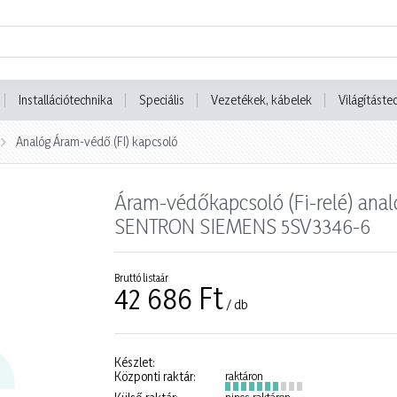
Installációtechnika
Speciális
Vezetékek, kábelek
Világításte
Analóg Áram-védő (FI) kapcsoló
Áram-védőkapcsoló (Fi-relé) ana
SENTRON SIEMENS 5SV3346-6
Bruttó listaár
42 686 Ft
/ db
Készlet:
Központi raktár:
raktáron
nincs raktáron