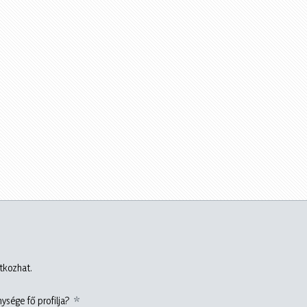
atkozhat.
ysége fő profilja?