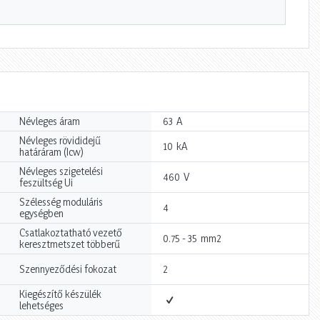
A
Névleges áram
63
Névleges rövididejű
kA
10
határáram (Icw)
Névleges szigetelési
V
460
feszültség Ui
Szélesség moduláris
4
egységben
Csatlakoztatható vezető
mm2
0.75 - 35
keresztmetszet többerű
Szennyeződési fokozat
2
Kiegészítő készülék
lehetséges