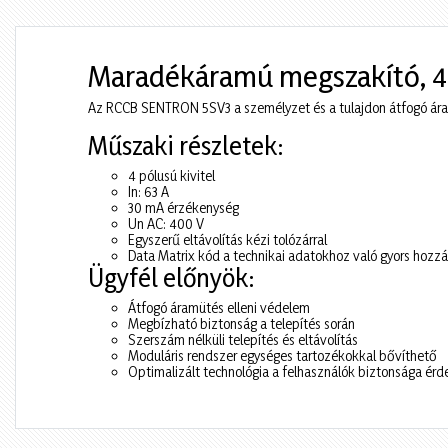
Maradékáramú megszakító, 4 p
Az RCCB SENTRON 5SV3 a személyzet és a tulajdon átfogó ára
Műszaki részletek:
4 pólusú kivitel
In: 63 A
30 mA érzékenység
Un AC: 400 V
Egyszerű eltávolítás kézi tolózárral
Data Matrix kód a technikai adatokhoz való gyors hozz
Ügyfél előnyök:
Átfogó áramütés elleni védelem
Megbízható biztonság a telepítés során
Szerszám nélküli telepítés és eltávolítás
Moduláris rendszer egységes tartozékokkal bővíthető
Optimalizált technológia a felhasználók biztonsága ér