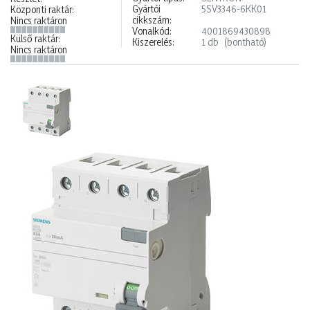
Gyártói
5SV3346-6KK01
Központi raktár:
cikkszám:
Nincs raktáron
Vonalkód:
4001869430898
Külső raktár:
Kiszerelés:
1 db
(bontható)
Nincs raktáron