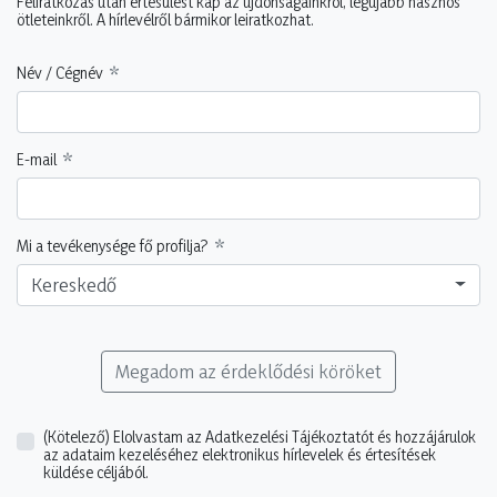
Feliratkozás után értesülést kap az újdonságainkról, legújabb hasznos
ötleteinkről. A hírlevélről bármikor leiratkozhat.
Név / Cégnév
E-mail
Mi a tevékenysége fő profilja?
Kereskedő
Megadom az érdeklődési köröket
(Kötelező)
Elolvastam az Adatkezelési Tájékoztatót és hozzájárulok
az adataim kezeléséhez elektronikus hírlevelek és értesítések
küldése céljából.