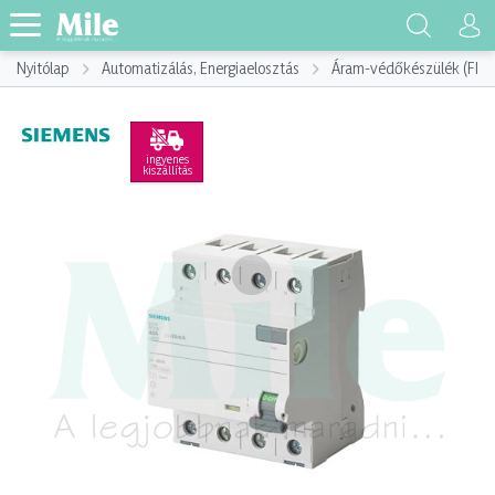
Nyitólap
Automatizálás, Energiaelosztás
Áram-védőkészülék (FI)
ingyenes
kiszállítás