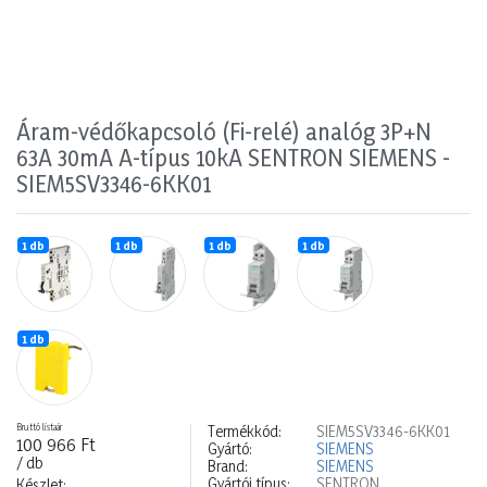
Áram-védőkapcsoló (Fi-relé) analóg 3P+N
63A 30mA A-típus 10kA SENTRON SIEMENS -
SIEM5SV3346-6KK01
1 db
1 db
1 db
1 db
1 db
Bruttó listaár
Termékkód:
SIEM5SV3346-6KK01
100 966 Ft
Gyártó:
SIEMENS
/ db
Brand:
SIEMENS
Gyártói típus:
SENTRON
Készlet: