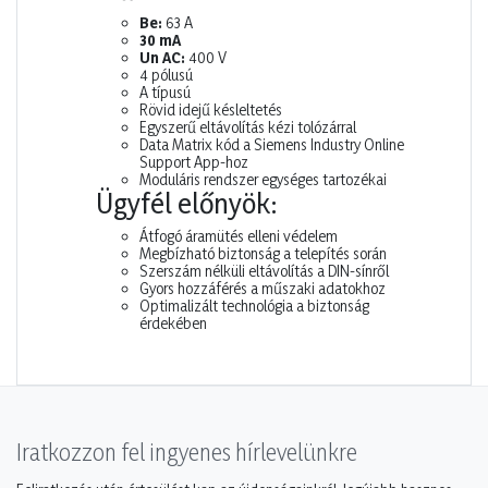
Be:
63 A
30 mA
Un AC:
400 V
4 pólusú
A típusú
Rövid idejű késleltetés
Egyszerű eltávolítás kézi tolózárral
Data Matrix kód a Siemens Industry Online
Support App-hoz
Moduláris rendszer egységes tartozékai
Ügyfél előnyök:
Átfogó áramütés elleni védelem
Megbízható biztonság a telepítés során
Szerszám nélküli eltávolítás a DIN-sínről
Gyors hozzáférés a műszaki adatokhoz
Optimalizált technológia a biztonság
érdekében
Iratkozzon fel ingyenes hírlevelünkre