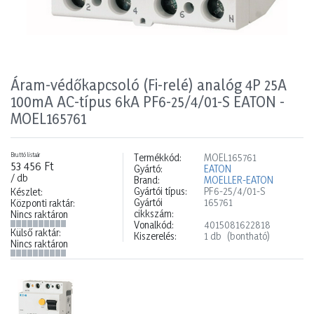
Áram-védőkapcsoló (Fi-relé) analóg 4P 25A
100mA AC-típus 6kA PF6-25/4/01-S EATON -
MOEL165761
Bruttó listaár
Termékkód:
MOEL165761
53 456 Ft
Gyártó:
EATON
/ db
Brand:
MOELLER-EATON
Gyártói típus:
PF6-25/4/01-S
Készlet:
Gyártói
165761
Központi raktár:
cikkszám:
Nincs raktáron
Vonalkód:
4015081622818
Külső raktár:
Kiszerelés:
1 db
(bontható)
Nincs raktáron