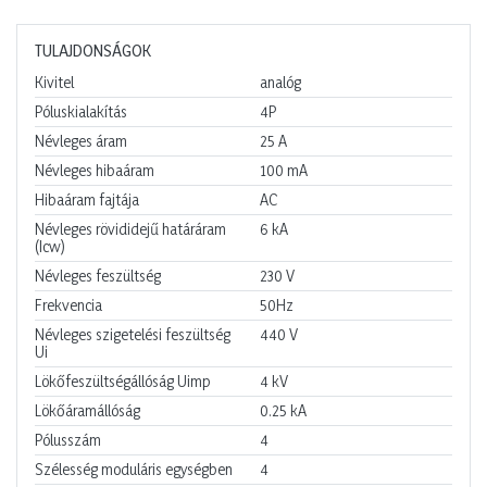
TULAJDONSÁGOK
Kivitel
analóg
Póluskialakítás
4P
Névleges áram
25
A
Névleges hibaáram
100
mA
Hibaáram fajtája
AC
Névleges rövididejű határáram
6
kA
(Icw)
Névleges feszültség
230
V
Frekvencia
50Hz
Névleges szigetelési feszültség
440
V
Ui
Lökőfeszültségállóság Uimp
4
kV
Lökőáramállóság
0.25
kA
Pólusszám
4
Szélesség moduláris egységben
4