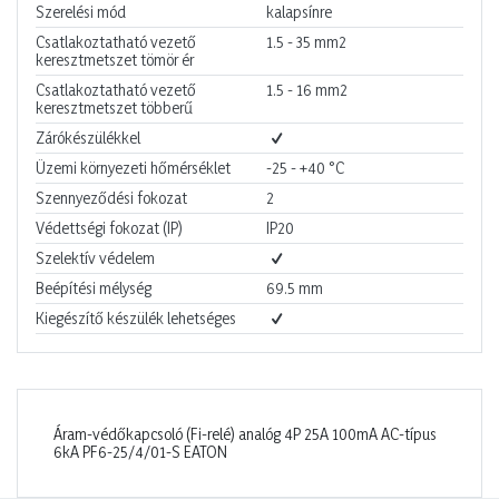
Szerelési mód
kalapsínre
Csatlakoztatható vezető
1.5 - 35
mm2
keresztmetszet tömör ér
Csatlakoztatható vezető
1.5 - 16
mm2
keresztmetszet többerű
Zárókészülékkel
Üzemi környezeti hőmérséklet
-25 - +40
°C
Szennyeződési fokozat
2
Védettségi fokozat (IP)
IP20
Szelektív védelem
Beépítési mélység
69.5
mm
Kiegészítő készülék lehetséges
Áram-védőkapcsoló (Fi-relé) analóg 4P 25A 100mA AC-típus
6kA PF6-25/4/01-S EATON