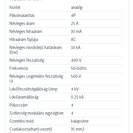
Kivitel
analóg
Póluskialakítás
4P
Névleges áram
25
A
Névleges hibaáram
30
mA
Hibaáram fajtája
AC
Névleges rövididejű határáram
10
kA
(Icw)
Névleges feszültség
400
V
Frekvencia
50/60Hz
Névleges szigetelési feszültség
500
V
Ui
Lökőfeszültségállóság Uimp
4
kV
Lökőáramállóság
0.25
kA
Pólusszám
4
Szélesség moduláris egységben
4
Szerelési mód
kalapsínre
Csatlakoztatható vezető
35
mm2