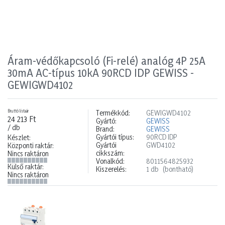
Áram-védőkapcsoló (Fi-relé) analóg 4P 25A
30mA AC-típus 10kA 90RCD IDP GEWISS -
GEWIGWD4102
Bruttó listaár
Termékkód:
GEWIGWD4102
24 213 Ft
Gyártó:
GEWISS
/ db
Brand:
GEWISS
Gyártói típus:
90RCD IDP
Készlet:
Gyártói
GWD4102
Központi raktár:
cikkszám:
Nincs raktáron
Vonalkód:
8011564825932
Külső raktár:
Kiszerelés:
1 db
(bontható)
Nincs raktáron