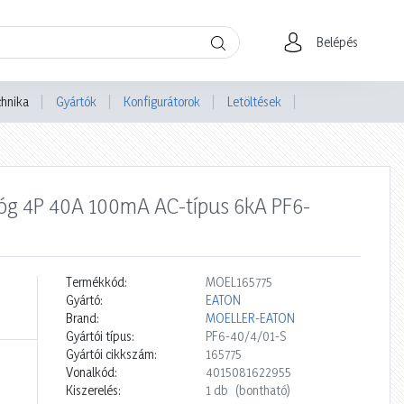
Belépés
chnika
Gyártók
Konfigurátorok
Letöltések
lóg 4P 40A 100mA AC-típus 6kA PF6-
Termékkód:
MOEL165775
Gyártó:
EATON
Brand:
MOELLER-EATON
Gyártói típus:
PF6-40/4/01-S
Gyártói cikkszám:
165775
Vonalkód:
4015081622955
Kiszerelés:
1 db
(bontható)