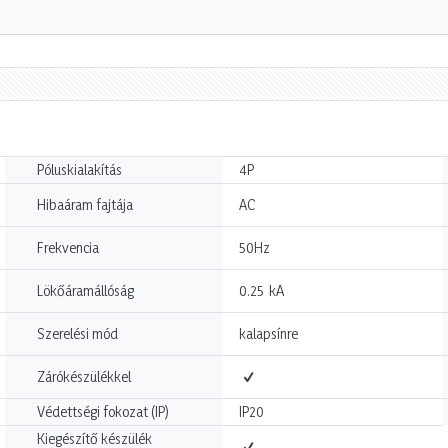
Póluskialakítás
4P
Hibaáram fajtája
AC
Frekvencia
50Hz
kA
Lökőáramállóság
0.25
Szerelési mód
kalapsínre
Zárókészülékkel
Védettségi fokozat (IP)
IP20
Kiegészítő készülék