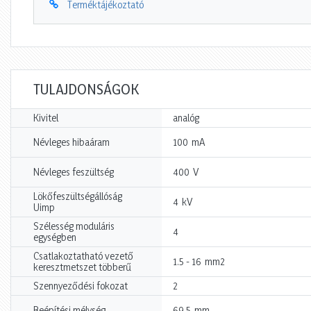
Terméktájékoztató
TULAJDONSÁGOK
Kivitel
analóg
mA
Névleges hibaáram
100
V
Névleges feszültség
400
Lökőfeszültségállóság
kV
4
Uimp
Szélesség moduláris
4
egységben
Csatlakoztatható vezető
mm2
1.5 - 16
keresztmetszet többerű
Szennyeződési fokozat
2
mm
Beépítési mélység
69.5