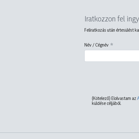
Iratkozzon fel ing
Feliratkozás után értesülést ka
Név / Cégnév
(Kötelező)
Elolvastam az
küldése céljából.