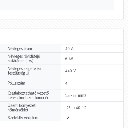
A
Névleges áram
40
Névleges rövididejű
kA
6
határáram (Icw)
Névleges szigetelési
V
440
feszültség Ui
Pólusszám
4
Csatlakoztatható vezető
mm2
1.5 - 35
keresztmetszet tömör ér
Üzemi környezeti
°C
-25 - +40
hőmérséklet
Szelektív védelem