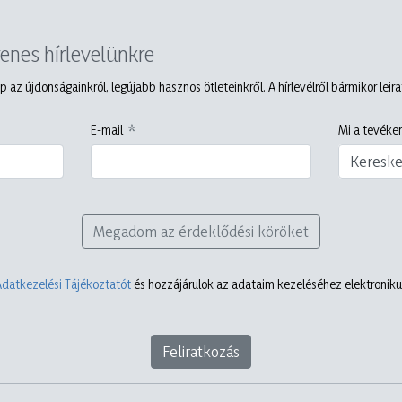
yenes hírlevelünkre
p az újdonságainkról, legújabb hasznos ötleteinkről. A hírlevélről bármikor leir
E-mail
Mi a tevéken
Keresk
Megadom az érdeklődési köröket
Adatkezelési Tájékoztatót
és hozzájárulok az adataim kezeléséhez elektronikus
Feliratkozás