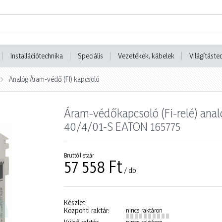
Installációtechnika
Speciális
Vezetékek, kábelek
Világításte
Analóg Áram-védő (FI) kapcsoló
Áram-védőkapcsoló (Fi-relé) ana
40/4/01-S EATON 165775
Bruttó listaár
57 558 Ft
/ db
Készlet:
Központi raktár:
nincs raktáron
nincs raktáron