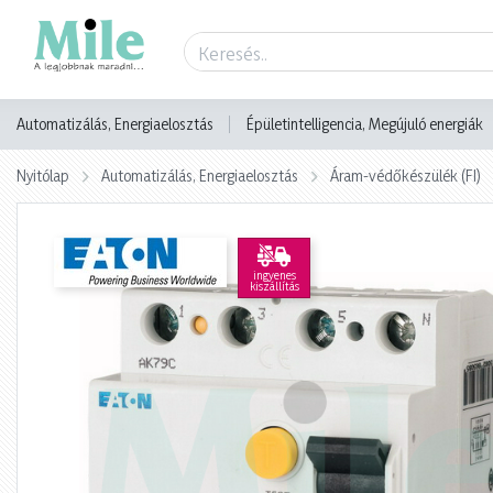
Termék adatlap
Automatizálás, Energiaelosztás
Épületintelligencia, Megújuló energiák
Nyitólap
Automatizálás, Energiaelosztás
Áram-védőkészülék (FI)
ingyenes
kiszállítás