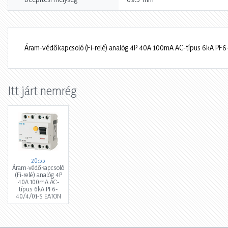
Áram-védőkapcsoló (Fi-relé) analóg 4P 40A 100mA AC-típus 6kA PF
Itt járt nemrég
20:55
Áram-védőkapcsoló
(Fi-relé) analóg 4P
40A 100mA AC-
típus 6kA PF6-
40/4/01-S EATON