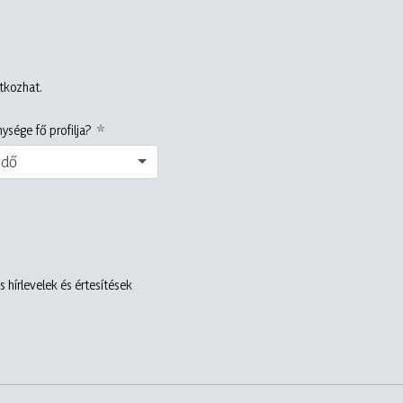
atkozhat.
ysége fő profilja?
edő
 hírlevelek és értesítések