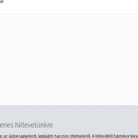
er
yenes hírlevelünkre
p az újdonságainkról, legújabb hasznos ötleteinkről. A hírlevélről bármikor leir