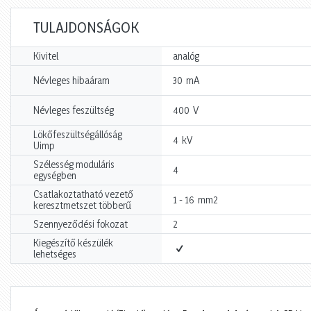
TULAJDONSÁGOK
Kivitel
analóg
mA
Névleges hibaáram
30
V
Névleges feszültség
400
Lökőfeszültségállóság
kV
4
Uimp
Szélesség moduláris
4
egységben
Csatlakoztatható vezető
mm2
1 - 16
keresztmetszet többerű
Szennyeződési fokozat
2
Kiegészítő készülék
lehetséges