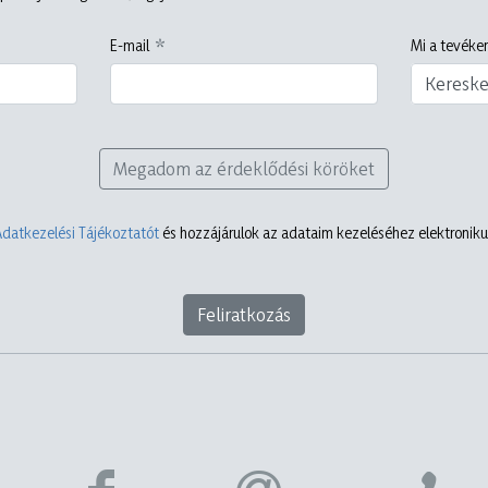
E-mail
Mi a tevéken
Keresk
Megadom az érdeklődési köröket
Adatkezelési Tájékoztatót
és hozzájárulok az adataim kezeléséhez elektronikus
Feliratkozás