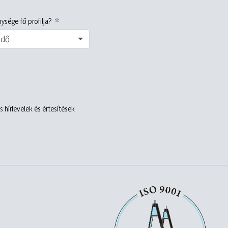
ysége fő profilja?
edő
 hírlevelek és értesítések