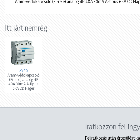
Áram-védőkapcsoló (Fi-relé) analóg 4P 40A 30mA A-típus 6kA CD Hag
Itt járt nemrég
23:30
Áram-védőkapcsoló
(Fi-relé) analóg 4P
40A 30mA A-típus
6kA CD Hager
Iratkozzon fel ing
Feliratkozás után értesülést ka