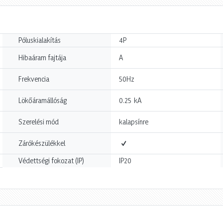
Póluskialakítás
4P
Hibaáram fajtája
A
Frekvencia
50Hz
kA
Lökőáramállóság
0.25
Szerelési mód
kalapsínre
Zárókészülékkel
Védettségi fokozat (IP)
IP20