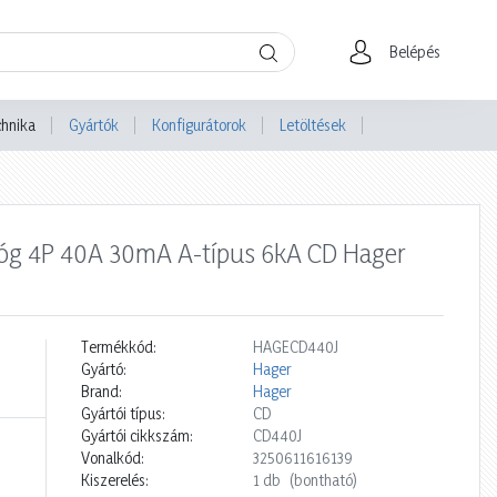
Belépés
chnika
Gyártók
Konfigurátorok
Letöltések
lóg 4P 40A 30mA A-típus 6kA CD Hager
Termékkód:
HAGECD440J
Gyártó:
Hager
Brand:
Hager
Gyártói típus:
CD
Gyártói cikkszám:
CD440J
Vonalkód:
3250611616139
Kiszerelés:
1 db
(bontható)