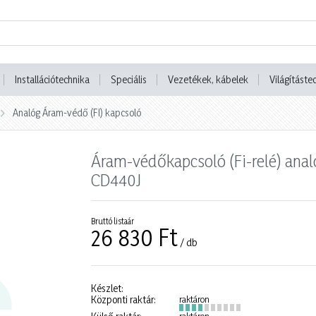
Installációtechnika
Speciális
Vezetékek, kábelek
Világításte
Analóg Áram-védő (FI) kapcsoló
Áram-védőkapcsoló (Fi-relé) ana
CD440J
Bruttó listaár
26 830 Ft
/ db
Készlet:
Központi raktár:
raktáron
raktáron