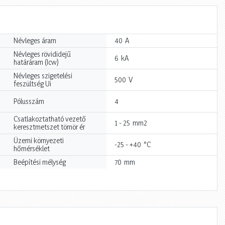
A
Névleges áram
40
Névleges rövididejű
kA
6
határáram (Icw)
Névleges szigetelési
V
500
feszültség Ui
Pólusszám
4
Csatlakoztatható vezető
mm2
1 - 25
keresztmetszet tömör ér
Üzemi környezeti
°C
-25 - +40
hőmérséklet
mm
Beépítési mélység
70