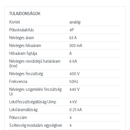
TULAJDONSÁGOK
Kivitel
analóg
Póluskialakítás
4P
Névleges áram
63
A
Névleges hibaáram
300
mA
Hibaáram fajtája
A
Névleges rövididejű határáram
6
kA
(Icw)
Névleges feszültség
400
V
Frekvencia
50Hz
Névleges szigetelési feszültség
440
V
Ui
Lökőfeszültségállóság Uimp
4
kV
Lökőáramállóság
0.25
kA
Pólusszám
4
Szélesség moduláris egységben
4