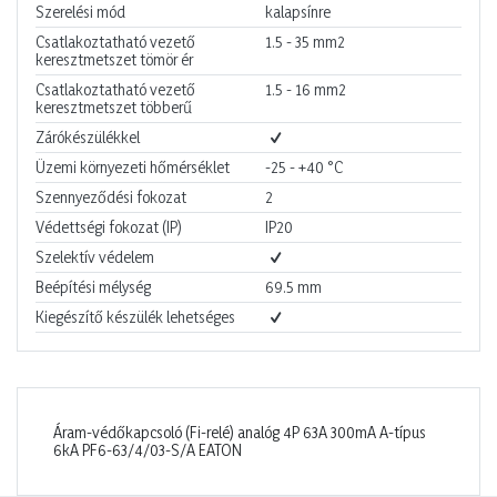
Szerelési mód
kalapsínre
Csatlakoztatható vezető
1.5 - 35
mm2
keresztmetszet tömör ér
Csatlakoztatható vezető
1.5 - 16
mm2
keresztmetszet többerű
Zárókészülékkel
Üzemi környezeti hőmérséklet
-25 - +40
°C
Szennyeződési fokozat
2
Védettségi fokozat (IP)
IP20
Szelektív védelem
Beépítési mélység
69.5
mm
Kiegészítő készülék lehetséges
Áram-védőkapcsoló (Fi-relé) analóg 4P 63A 300mA A-típus
6kA PF6-63/4/03-S/A EATON