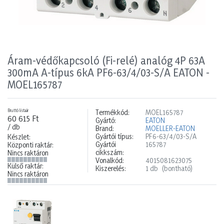
Áram-védőkapcsoló (Fi-relé) analóg 4P 63A
300mA A-típus 6kA PF6-63/4/03-S/A EATON -
MOEL165787
Bruttó listaár
Termékkód:
MOEL165787
60 615 Ft
Gyártó:
EATON
/ db
Brand:
MOELLER-EATON
Gyártói típus:
PF6-63/4/03-S/A
Készlet:
Gyártói
165787
Központi raktár:
cikkszám:
Nincs raktáron
Vonalkód:
4015081623075
Külső raktár:
Kiszerelés:
1 db
(bontható)
Nincs raktáron