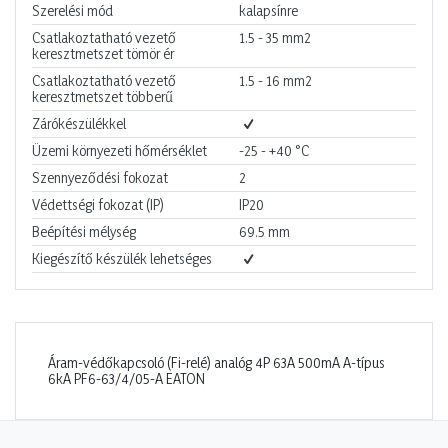
Szerelési mód
kalapsínre
Csatlakoztatható vezető
1.5 - 35
mm2
keresztmetszet tömör ér
Csatlakoztatható vezető
1.5 - 16
mm2
keresztmetszet többerű
Zárókészülékkel
Üzemi környezeti hőmérséklet
-25 - +40
°C
Szennyeződési fokozat
2
Védettségi fokozat (IP)
IP20
Beépítési mélység
69.5
mm
Kiegészítő készülék lehetséges
Áram-védőkapcsoló (Fi-relé) analóg 4P 63A 500mA A-típus
6kA PF6-63/4/05-A EATON