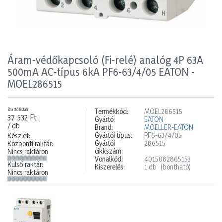
Áram-védőkapcsoló (Fi-relé) analóg 4P 63A
500mA AC-típus 6kA PF6-63/4/05 EATON -
MOEL286515
Bruttó listaár
Termékkód:
MOEL286515
37 532 Ft
Gyártó:
EATON
/ db
Brand:
MOELLER-EATON
Gyártói típus:
PF6-63/4/05
Készlet:
Gyártói
286515
Központi raktár:
cikkszám:
Nincs raktáron
Vonalkód:
4015082865153
Külső raktár:
Kiszerelés:
1 db
(bontható)
Nincs raktáron