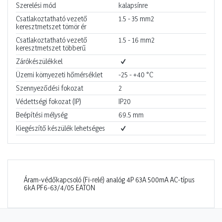
Szerelési mód
kalapsínre
Csatlakoztatható vezető
1.5 - 35
mm2
keresztmetszet tömör ér
Csatlakoztatható vezető
1.5 - 16
mm2
keresztmetszet többerű
Zárókészülékkel
Üzemi környezeti hőmérséklet
-25 - +40
°C
Szennyeződési fokozat
2
Védettségi fokozat (IP)
IP20
Beépítési mélység
69.5
mm
Kiegészítő készülék lehetséges
Áram-védőkapcsoló (Fi-relé) analóg 4P 63A 500mA AC-típus
6kA PF6-63/4/05 EATON