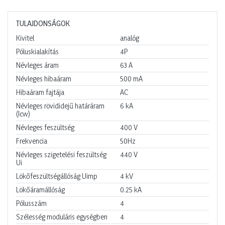
TULAJDONSÁGOK
Kivitel
analóg
Póluskialakítás
4P
Névleges áram
63
A
Névleges hibaáram
500
mA
Hibaáram fajtája
AC
Névleges rövididejű határáram
6
kA
(Icw)
Névleges feszültség
400
V
Frekvencia
50Hz
Névleges szigetelési feszültség
440
V
Ui
Lökőfeszültségállóság Uimp
4
kV
Lökőáramállóság
0.25
kA
Pólusszám
4
Szélesség moduláris egységben
4