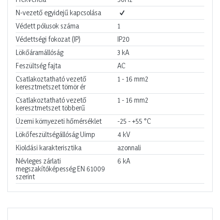
N-vezető egyidejű kapcsolása
Védett pólusok száma
1
Védettségi fokozat (IP)
IP20
Lökőáramállóság
3
kA
Feszültség fajta
AC
Csatlakoztatható vezető
1 - 16
mm2
keresztmetszet tömör ér
Csatlakoztatható vezető
1 - 16
mm2
keresztmetszet többerű
Üzemi környezeti hőmérséklet
-25 - +55
°C
Lökőfeszültségállóság Uimp
4
kV
Kioldási karakterisztika
azonnali
Névleges zárlati
6
kA
megszakítóképesség EN 61009
szerint