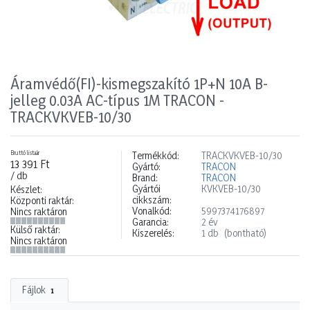
Áramvédő(FI)-kismegszakító 1P+N 10A B-
jelleg 0.03A AC-típus 1M TRACON -
TRACKVKVEB-10/30
Bruttó listaár
Termékkód:
TRACKVKVEB-10/30
13 391 Ft
Gyártó:
TRACON
/ db
Brand:
TRACON
Gyártói
KVKVEB-10/30
Készlet:
cikkszám:
Központi raktár:
Vonalkód:
5997374176897
Nincs raktáron
Garancia:
2 év
Külső raktár:
Kiszerelés:
1 db
(bontható)
Nincs raktáron
Fájlok
1