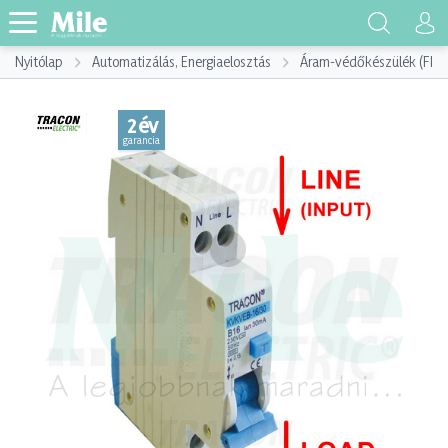
Nyitólap
Automatizálás, Energiaelosztás
Áram-védőkészülék (FI)
2 év
garancia