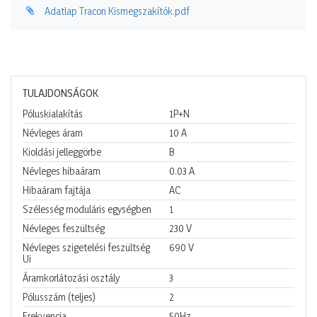
Adatlap Tracon Kismegszakítók.pdf
TULAJDONSÁGOK
Póluskialakítás
1P+N
Névleges áram
10
A
Kioldási jelleggörbe
B
Névleges hibaáram
0.03
A
Hibaáram fajtája
AC
Szélesség moduláris egységben
1
Névleges feszültség
230
V
Névleges szigetelési feszültség
690
V
Ui
Áramkorlátozási osztály
3
Pólusszám (teljes)
2
Frekvencia
50Hz