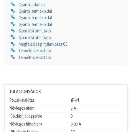
Gyártói adatlap
Gyártói termékoldal
Gyártói termékoldal
Gyártói termékoldal
Szerelési útmutató
Szerelési útmutató
Megfelelőségi nyilatkozat CE
Terméktájékoztató
Terméktájékoztató
TULAJDONSÁGOK
Póluskialakítás
1P+N
Névleges áram
6
A
Kioldási jelleggörbe
B
Névleges hibaáram
0.03
A
Hibaáram fajtája
AC