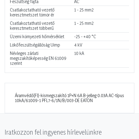
Feszültség fajta
AC
Csatlakoztatható vezető
1 - 25
mm2
keresztmetszet tömör ér
Csatlakoztatható vezető
1 - 25
mm2
keresztmetszet többerű
Üzemi környezeti hőmérséklet
-25 - +40
°C
Lökőfeszültségállóság Uimp
4
kV
Névleges zárlati
10
kA
megszakítóképesség EN 61009
szerint
Áramvédő(FI)-kismegszakító 1P+N 6A B-jelleg 0.03A AC-típus
10kA/61009-1 PFL7-6/1N/B/003-DE EATON
Iratkozzon fel ingyenes hírlevelünkre