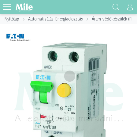
Nyitólap
Automatizálás, Energiaelosztás
Áram-védőkészülék (FI)