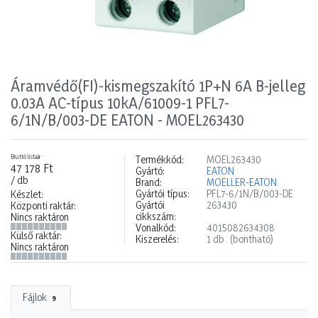
Áramvédő(FI)-kismegszakító 1P+N 6A B-jelleg
0.03A AC-típus 10kA/61009-1 PFL7-
6/1N/B/003-DE EATON - MOEL263430
Bruttó listaár
Termékkód:
MOEL263430
47 178 Ft
Gyártó:
EATON
/ db
Brand:
MOELLER-EATON
Gyártói típus:
PFL7-6/1N/B/003-DE
Készlet:
Gyártói
263430
Központi raktár:
cikkszám:
Nincs raktáron
Vonalkód:
4015082634308
Külső raktár:
Kiszerelés:
1 db
(bontható)
Nincs raktáron
Fájlok
9