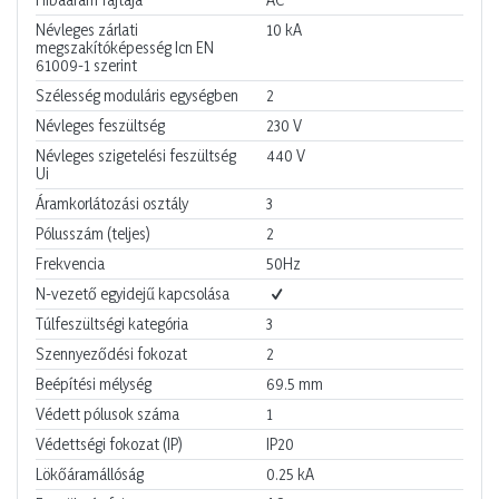
Névleges zárlati
10
kA
megszakítóképesség Icn EN
61009-1 szerint
Szélesség moduláris egységben
2
Névleges feszültség
230
V
Névleges szigetelési feszültség
440
V
Ui
Áramkorlátozási osztály
3
Pólusszám (teljes)
2
Frekvencia
50Hz
N-vezető egyidejű kapcsolása
Túlfeszültségi kategória
3
Szennyeződési fokozat
2
Beépítési mélység
69.5
mm
Védett pólusok száma
1
Védettségi fokozat (IP)
IP20
Lökőáramállóság
0.25
kA