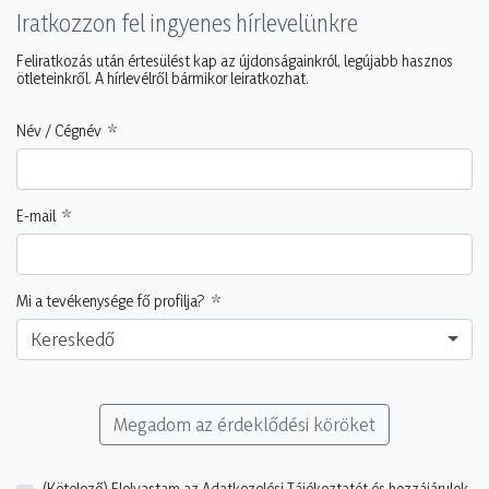
Iratkozzon fel ingyenes hírlevelünkre
Feliratkozás után értesülést kap az újdonságainkról, legújabb hasznos
ötleteinkről. A hírlevélről bármikor leiratkozhat.
Név / Cégnév
E-mail
Mi a tevékenysége fő profilja?
Kereskedő
Megadom az érdeklődési köröket
(Kötelező)
Elolvastam az Adatkezelési Tájékoztatót és hozzájárulok