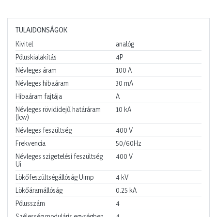
TULAJDONSÁGOK
Kivitel
analóg
Póluskialakítás
4P
Névleges áram
100
A
Névleges hibaáram
30
mA
Hibaáram fajtája
A
Névleges rövididejű határáram
10
kA
(Icw)
Névleges feszültség
400
V
Frekvencia
50/60Hz
Névleges szigetelési feszültség
400
V
Ui
Lökőfeszültségállóság Uimp
4
kV
Lökőáramállóság
0.25
kA
Pólusszám
4
Szélesség moduláris egységben
4