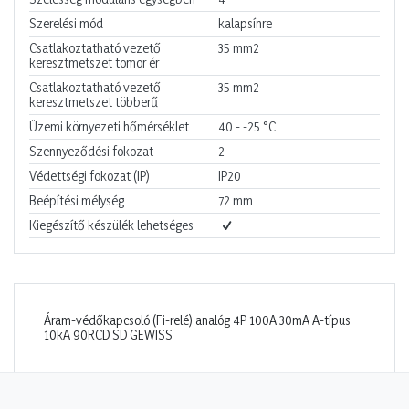
Szerelési mód
kalapsínre
Csatlakoztatható vezető
35
mm2
keresztmetszet tömör ér
Csatlakoztatható vezető
35
mm2
keresztmetszet többerű
Üzemi környezeti hőmérséklet
40 - -25
°C
Szennyeződési fokozat
2
Védettségi fokozat (IP)
IP20
Beépítési mélység
72
mm
Kiegészítő készülék lehetséges
Áram-védőkapcsoló (Fi-relé) analóg 4P 100A 30mA A-típus
10kA 90RCD SD GEWISS