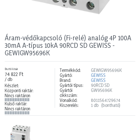
Áram-védőkapcsoló (Fi-relé) analóg 4P 100A
30mA A-típus 10kA 90RCD SD GEWISS -
GEWIGW95696K
Bruttó listaár
Termékkód:
GEWIGW95696K
74 822 Ft
Gyártó:
GEWISS
/ db
Brand:
GEWISS
Gyártói típus:
90RCD SD
Készlet:
Gyártói
GW95696K
Központi raktár:
cikkszám:
Nincs raktáron
Vonalkód:
8011564729674
Külső raktár:
Kiszerelés:
1 db
(bontható)
Nincs raktáron