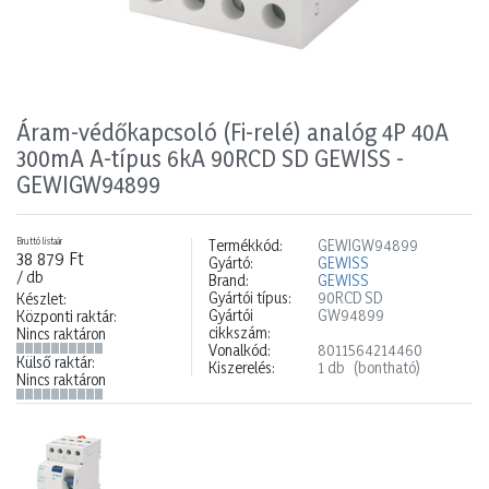
Áram-védőkapcsoló (Fi-relé) analóg 4P 40A
300mA A-típus 6kA 90RCD SD GEWISS -
GEWIGW94899
Bruttó listaár
Termékkód:
GEWIGW94899
38 879 Ft
Gyártó:
GEWISS
/ db
Brand:
GEWISS
Gyártói típus:
90RCD SD
Készlet:
Gyártói
GW94899
Központi raktár:
cikkszám:
Nincs raktáron
Vonalkód:
8011564214460
Külső raktár:
Kiszerelés:
1 db
(bontható)
Nincs raktáron