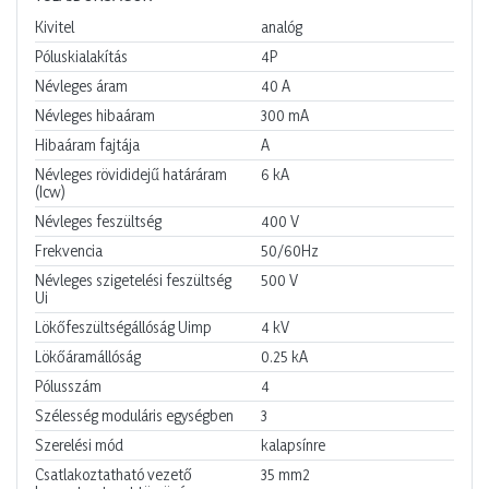
Kivitel
analóg
Póluskialakítás
4P
Névleges áram
40
A
Névleges hibaáram
300
mA
Hibaáram fajtája
A
Névleges rövididejű határáram
6
kA
(Icw)
Névleges feszültség
400
V
Frekvencia
50/60Hz
Névleges szigetelési feszültség
500
V
Ui
Lökőfeszültségállóság Uimp
4
kV
Lökőáramállóság
0.25
kA
Pólusszám
4
Szélesség moduláris egységben
3
Szerelési mód
kalapsínre
Csatlakoztatható vezető
35
mm2