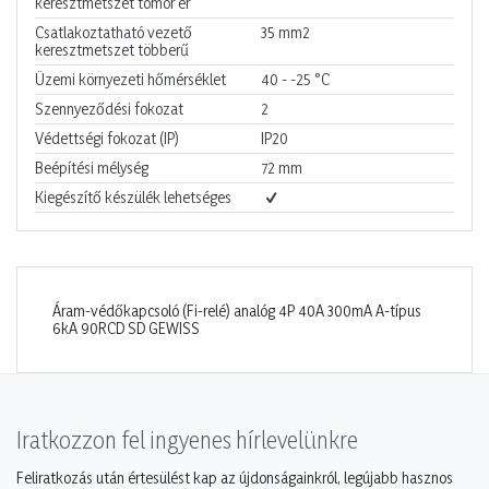
keresztmetszet tömör ér
Csatlakoztatható vezető
35
mm2
keresztmetszet többerű
Üzemi környezeti hőmérséklet
40 - -25
°C
Szennyeződési fokozat
2
Védettségi fokozat (IP)
IP20
Beépítési mélység
72
mm
Kiegészítő készülék lehetséges
Áram-védőkapcsoló (Fi-relé) analóg 4P 40A 300mA A-típus
6kA 90RCD SD GEWISS
Iratkozzon fel ingyenes hírlevelünkre
Feliratkozás után értesülést kap az újdonságainkról, legújabb hasznos