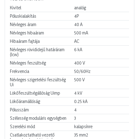
Kivitel
analóg
Póluskialakítás
4P
Névleges áram
40
A
Névleges hibaáram
500
mA
Hibaáram fajtája
AC
Névleges rövididejű határáram
6
kA
(Icw)
Névleges feszültség
400
V
Frekvencia
50/60Hz
Névleges szigetelési feszültség
500
V
Ui
Lökőfeszültségállóság Uimp
4
kV
Lökőáramállóság
0.25
kA
Pólusszám
4
Szélesség moduláris egységben
3
Szerelési mód
kalapsínre
Csatlakoztatható vezető
35
mm2