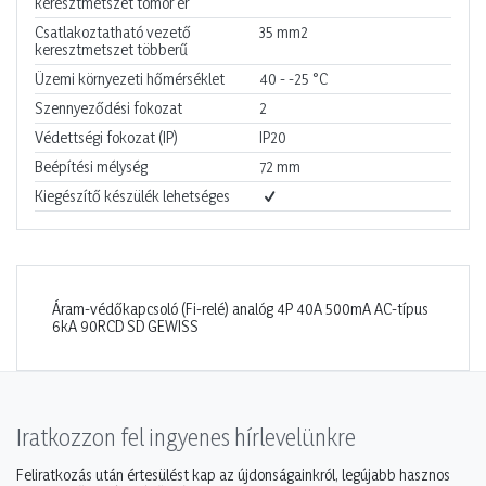
keresztmetszet tömör ér
Csatlakoztatható vezető
35
mm2
keresztmetszet többerű
Üzemi környezeti hőmérséklet
40 - -25
°C
Szennyeződési fokozat
2
Védettségi fokozat (IP)
IP20
Beépítési mélység
72
mm
Kiegészítő készülék lehetséges
Áram-védőkapcsoló (Fi-relé) analóg 4P 40A 500mA AC-típus
6kA 90RCD SD GEWISS
Iratkozzon fel ingyenes hírlevelünkre
Feliratkozás után értesülést kap az újdonságainkról, legújabb hasznos