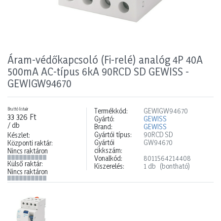
Áram-védőkapcsoló (Fi-relé) analóg 4P 40A
500mA AC-típus 6kA 90RCD SD GEWISS -
GEWIGW94670
Bruttó listaár
Termékkód:
GEWIGW94670
33 326 Ft
Gyártó:
GEWISS
/ db
Brand:
GEWISS
Gyártói típus:
90RCD SD
Készlet:
Gyártói
GW94670
Központi raktár:
cikkszám:
Nincs raktáron
Vonalkód:
8011564214408
Külső raktár:
Kiszerelés:
1 db
(bontható)
Nincs raktáron