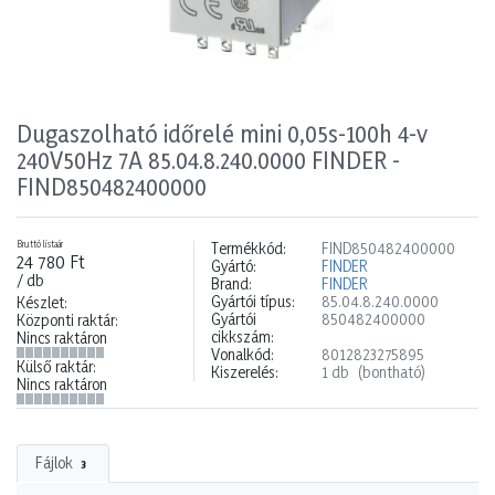
Dugaszolható időrelé mini 0,05s-100h 4-v
240V50Hz 7A 85.04.8.240.0000 FINDER -
FIND850482400000
Bruttó listaár
Termékkód:
FIND850482400000
24 780 Ft
Gyártó:
FINDER
/ db
Brand:
FINDER
Gyártói típus:
85.04.8.240.0000
Készlet:
Gyártói
850482400000
Központi raktár:
cikkszám:
Nincs raktáron
Vonalkód:
8012823275895
Külső raktár:
Kiszerelés:
1 db
(bontható)
Nincs raktáron
Fájlok
3