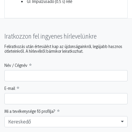
GI: Impulzusadó (0,5 s) relé
Iratkozzon fel ingyenes hírlevelünkre
Feliratkozás után értesülést kap az újdonságainkról, legújabb hasznos
ötleteinkről. A hírlevélről bármikor leiratkozhat.
Név / Cégnév
E-mail
Mi a tevékenysége fő profilja?
Kereskedő