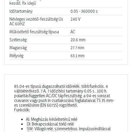
kezdő, fix idejű
Időtartomány
0.05 - 360000
s
Névleges vezérlő-feszültség Us
240
V
AC 60HZ
Működtető feszültség típusa
AC
Szélesség
20.6
mm
Magasság
27.7
mm
Mélység
63.1
mm
85.04-es típusú dugaszolható időrelék, többfunkciós, 4
váltóérintkező, 7 A, 7 időzítési tartomány 0,05 s…100 h,
polaritásfüggetlen AC/DC tápfeszültség, a 94-es sorozat
csavaros vagy push in csatlakozású foglalataival TS 35 mm-
es szerelősínre (EN 60715) rögzíthető.
Funkciók:
AI: Meghúzás késleltetésű relé
DI: Bekapcsolással törlő relé
SW: Villogó relé, szimmetrikus, impulzusindítással