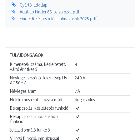
Gyártói adatlap
Adatlap Finder 85-ös sorozat.pdf
Finder Relék és reléalkalmazások 2025.pdf
TULAJDONSÁGOK
Kimenetek száma, késleltetett,
4
váltó érintkező
Névleges vezérlő-feszültség Us
240
V
AC 50HZ
Névleges áram
7
A
Elektromos csatlakozási mód
dugaszolós
Bekapcsolási késleltetés funkció
Bekapcsolási impulzusadó
funkció
Jelalakformáló funkció
Villogó funkció, impulzussal