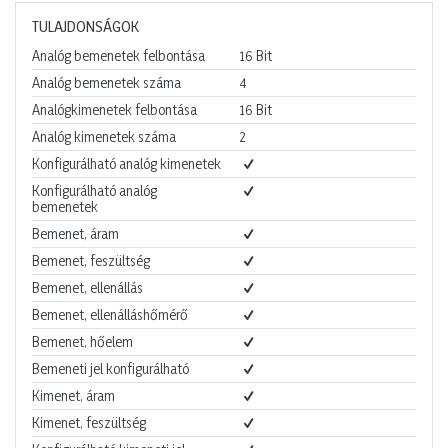
TULAJDONSÁGOK
Analóg bemenetek felbontása
16
Bit
Analóg bemenetek száma
4
Analógkimenetek felbontása
16
Bit
Analóg kimenetek száma
2
Konfigurálható analóg kimenetek
Konfigurálható analóg
bemenetek
Bemenet, áram
Bemenet, feszültség
Bemenet, ellenállás
Bemenet, ellenálláshőmérő
Bemenet, hőelem
Bemeneti jel konfigurálható
Kimenet, áram
Kimenet, feszültség