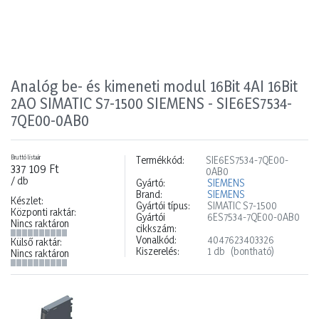
Analóg be- és kimeneti modul 16Bit 4AI 16Bit
2AO SIMATIC S7-1500 SIEMENS - SIE6ES7534-
7QE00-0AB0
Bruttó listaár
Termékkód:
SIE6ES7534-7QE00-
337 109 Ft
0AB0
/ db
Gyártó:
SIEMENS
Brand:
SIEMENS
Készlet:
Gyártói típus:
SIMATIC S7-1500
Központi raktár:
Gyártói
6ES7534-7QE00-0AB0
Nincs raktáron
cikkszám:
Vonalkód:
4047623403326
Külső raktár:
Kiszerelés:
1 db
(bontható)
Nincs raktáron