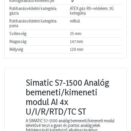
Konfigurálható kimeneti jel
Robbanásvédelmi kategória
ATEX gáz-Rb-védelem, 3G
gázra
ketegória
Robbanásvédelmi kategória
nélkül
porra
Szélesség
25
mm
Magasság
147
mm
Mélység
129
mm
Simatic S7-1500 Analóg
bemeneti/kimeneti
modul AI 4x
U/I/R/RTD/TC ST
A SIMATIC S7-1500 analóg bemeneti/kimeneti modul
lehetővé teszi a gyors és pontos analóg jelek
feldolgozását különböző alkalmazásokhoz.