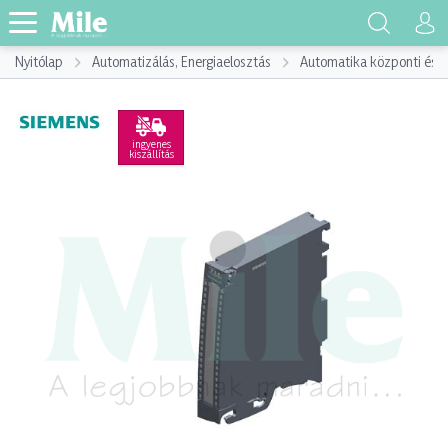
Nyitólap
Automatizálás, Energiaelosztás
Automatika központi és p
ingyenes
kiszállítás