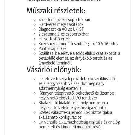
Műszaki részletek:
4 csatorna 4-es csoportokban
Hardveres megszakítások
Diagnosztika AQ 2x U/I ST
2 csatorna 2-es csoportokban
Helyettesítő érték
Közös üzemmódú feszültség kb. 10 V 16 bites
Pontosság 0,3%
Szállítás, beleértve a tolós elülső csatlakozót, a
betápláló elemet, az árnyékoló tartót és az
árnyékoló terminált
Vásárlói előnyök:
Lehetővé teszi a legrövidebb buszciklus-időt
és a leggyorsabb válaszidőt még nagy
adatmennyiség esetén is
Könnyen telepíthető, beköthető és üzembe
helyezhető elosztott I/O rendszer
Skálázható kialakítás, amely pontosan a
helyszíni követelményekhez igazítható
Széles választékú jelmodulok biztosítják a
skálázható konfigurációt
Univerzális alkalmazhatóság digitális és analóg
bemeneti és kimeneti modulok révén