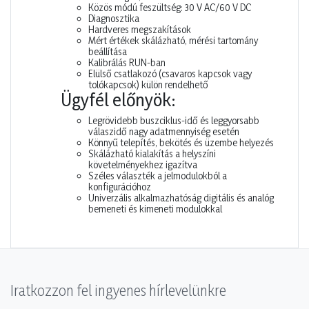
Közös módú feszültség: 30 V AC/60 V DC
Diagnosztika
Hardveres megszakítások
Mért értékek skálázható, mérési tartomány
beállítása
Kalibrálás RUN-ban
Elülső csatlakozó (csavaros kapcsok vagy
tolókapcsok) külön rendelhető
Ügyfél előnyök:
Legrövidebb buszciklus-idő és leggyorsabb
válaszidő nagy adatmennyiség esetén
Könnyű telepítés, bekötés és üzembe helyezés
Skálázható kialakítás a helyszíni
követelményekhez igazítva
Széles választék a jelmodulokból a
konfigurációhoz
Univerzális alkalmazhatóság digitális és analóg
bemeneti és kimeneti modulokkal
Iratkozzon fel ingyenes hírlevelünkre