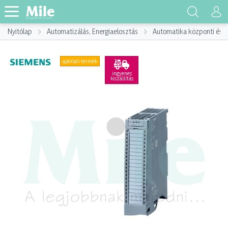
Nyitólap
Automatizálás, Energiaelosztás
Automatika központi és p
ajánlati termék
ingyenes
kiszállítás