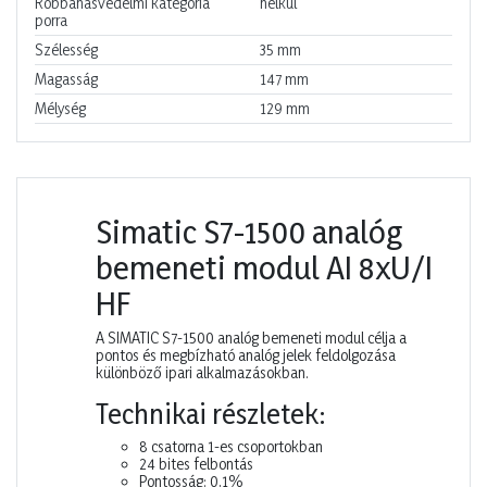
Robbanásvédelmi kategória
nélkül
porra
Szélesség
35
mm
Magasság
147
mm
Mélység
129
mm
Simatic S7-1500 analóg
bemeneti modul AI 8xU/I
HF
A SIMATIC S7-1500 analóg bemeneti modul célja a
pontos és megbízható analóg jelek feldolgozása
különböző ipari alkalmazásokban.
Technikai részletek:
8 csatorna 1-es csoportokban
24 bites felbontás
Pontosság: 0,1%