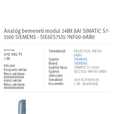
Analóg bemeneti modul 24Bit 8AI SIMATIC S7-
1500 SIEMENS - SIE6ES7531-7NF00-0AB0
Bruttó listaár
Termékkód:
SIE6ES7531-7NF00-
470 992 Ft
0AB0
/ db
Gyártó:
SIEMENS
Brand:
SIEMENS
Készlet:
Gyártói típus:
SIMATIC S7-1500
Központi raktár:
Gyártói
6ES7531-7NF00-0AB0
Nincs raktáron
cikkszám:
Vonalkód:
4047623406549
Külső raktár:
Kiszerelés:
1 db
(bontható)
Nincs raktáron