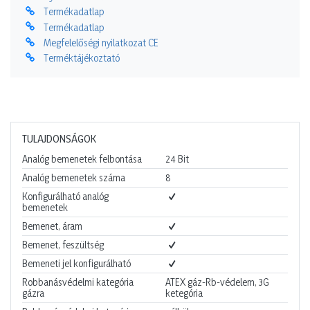
Termékadatlap
Termékadatlap
Megfelelőségi nyilatkozat CE
Terméktájékoztató
TULAJDONSÁGOK
Analóg bemenetek felbontása
24
Bit
Analóg bemenetek száma
8
Konfigurálható analóg
bemenetek
Bemenet, áram
Bemenet, feszültség
Bemeneti jel konfigurálható
Robbanásvédelmi kategória
ATEX gáz-Rb-védelem, 3G
gázra
ketegória