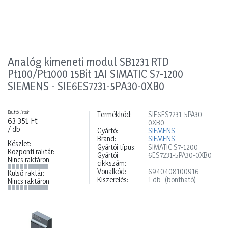
Analóg kimeneti modul SB1231 RTD
Pt100/Pt1000 15Bit 1AI SIMATIC S7-1200
SIEMENS - SIE6ES7231-5PA30-0XB0
Bruttó listaár
Termékkód:
SIE6ES7231-5PA30-
63 351 Ft
0XB0
/ db
Gyártó:
SIEMENS
Brand:
SIEMENS
Készlet:
Gyártói típus:
SIMATIC S7-1200
Központi raktár:
Gyártói
6ES7231-5PA30-0XB0
Nincs raktáron
cikkszám:
Vonalkód:
6940408100916
Külső raktár:
Kiszerelés:
1 db
(bontható)
Nincs raktáron