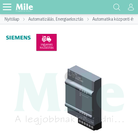
Nyitólap
Automatizálás, Energiaelosztás
Automatika központi és p
ingyenes
kiszállítás