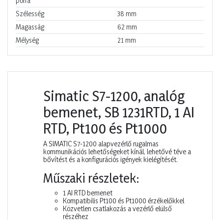
porra
Szélesség
38
mm
Magasság
62
mm
Mélység
21
mm
Simatic S7-1200, analóg
bemenet, SB 1231RTD, 1 AI
RTD, Pt100 és Pt1000
A SIMATIC S7-1200 alapvezérlő rugalmas
kommunikációs lehetőségeket kínál, lehetővé téve a
bővítést és a konfigurációs igények kielégítését.
Műszaki részletek:
1 AI RTD bemenet
Kompatibilis Pt100 és Pt1000 érzékelőkkel
Közvetlen csatlakozás a vezérlő elülső
részéhez