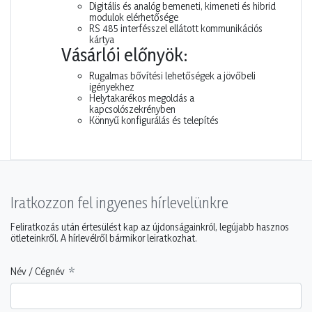
Digitális és analóg bemeneti, kimeneti és hibrid
modulok elérhetősége
RS 485 interfésszel ellátott kommunikációs
kártya
Vásárlói előnyök:
Rugalmas bővítési lehetőségek a jövőbeli
igényekhez
Helytakarékos megoldás a
kapcsolószekrényben
Könnyű konfigurálás és telepítés
Iratkozzon fel ingyenes hírlevelünkre
Feliratkozás után értesülést kap az újdonságainkról, legújabb hasznos
ötleteinkről. A hírlevélről bármikor leiratkozhat.
Név / Cégnév