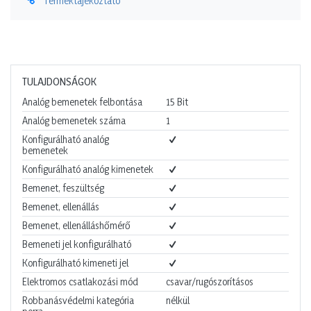
Terméktájékoztató
TULAJDONSÁGOK
Analóg bemenetek felbontása
15
Bit
Analóg bemenetek száma
1
Konfigurálható analóg
bemenetek
Konfigurálható analóg kimenetek
Bemenet, feszültség
Bemenet, ellenállás
Bemenet, ellenálláshőmérő
Bemeneti jel konfigurálható
Konfigurálható kimeneti jel
Elektromos csatlakozási mód
csavar/rugószorításos
Robbanásvédelmi kategória
nélkül