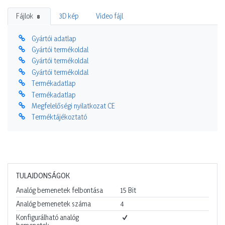
Fájlok
3D kép
Video fájl
8
Gyártói adatlap
Gyártói termékoldal
Gyártói termékoldal
Gyártói termékoldal
Termékadatlap
Termékadatlap
Megfelelőségi nyilatkozat CE
Terméktájékoztató
TULAJDONSÁGOK
Analóg bemenetek felbontása
15
Bit
Analóg bemenetek száma
4
Konfigurálható analóg