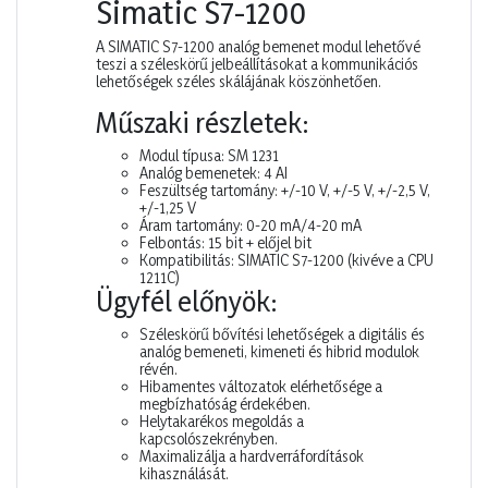
Simatic S7-1200
A SIMATIC S7-1200 analóg bemenet modul lehetővé
teszi a széleskörű jelbeállításokat a kommunikációs
lehetőségek széles skálájának köszönhetően.
Műszaki részletek:
Modul típusa: SM 1231
Analóg bemenetek: 4 AI
Feszültség tartomány: +/-10 V, +/-5 V, +/-2,5 V,
+/-1,25 V
Áram tartomány: 0-20 mA/4-20 mA
Felbontás: 15 bit + előjel bit
Kompatibilitás: SIMATIC S7-1200 (kivéve a CPU
1211C)
Ügyfél előnyök:
Széleskörű bővítési lehetőségek a digitális és
analóg bemeneti, kimeneti és hibrid modulok
révén.
Hibamentes változatok elérhetősége a
megbízhatóság érdekében.
Helytakarékos megoldás a
kapcsolószekrényben.
Maximalizálja a hardverráfordítások
kihasználását.