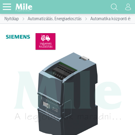
Nyitólap
Automatizálás, Energiaelosztás
Automatika központi és p
ingyenes
kiszállítás