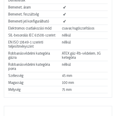
bemenetek
Bemenet, áram
Bemenet, feszültség
Bemeneti jel konfigurálható
Elektromos csatlakozási mód
csavar/rugószorításos
SIL-besorolás IEC 61508-szerint
nélkül
EN ISO 13849-1 szerinti
nélkül
teljesítményszint
Robbanásvédelmi kategória
ATEX gáz-Rb-védelem, 3G
gázra
ketegória
Robbanásvédelmi kategória
nélkül
porra
Szélesség
45
mm
Magasság
100
mm
Mélység
75
mm