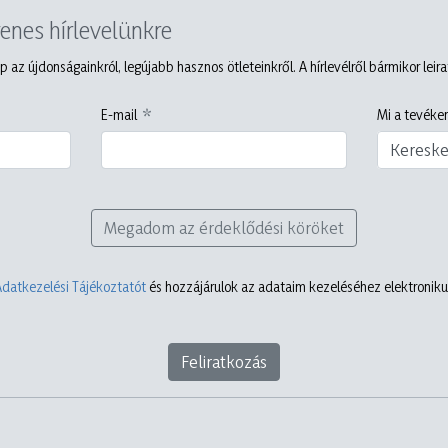
yenes hírlevelünkre
p az újdonságainkról, legújabb hasznos ötleteinkről. A hírlevélről bármikor leir
E-mail
Mi a tevéken
Keresk
Megadom az érdeklődési köröket
Adatkezelési Tájékoztatót
és hozzájárulok az adataim kezeléséhez elektronikus
Feliratkozás