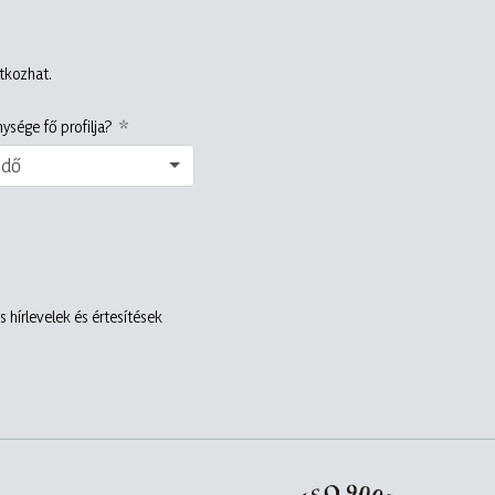
atkozhat.
ysége fő profilja?
edő
 hírlevelek és értesítések