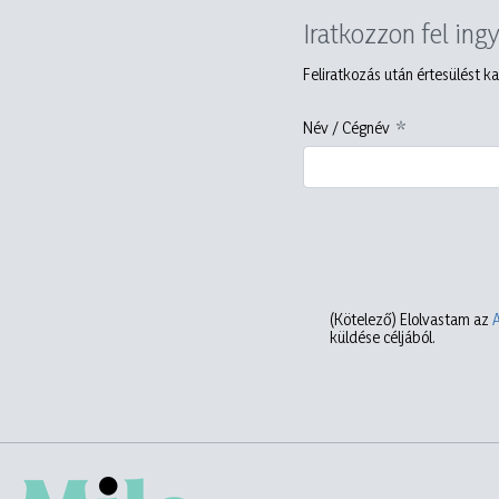
Iratkozzon fel ing
Feliratkozás után értesülést ka
Név / Cégnév
(Kötelező)
Elolvastam az
küldése céljából.