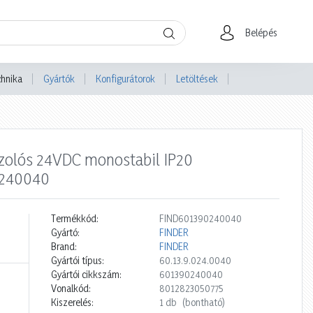
Belépés
chnika
Gyártók
Konfigurátorok
Letöltések
szolós 24VDC monostabil IP20
0240040
Termékkód:
FIND601390240040
Gyártó:
FINDER
Brand:
FINDER
Gyártói típus:
60.13.9.024.0040
Gyártói cikkszám:
601390240040
Vonalkód:
8012823050775
Kiszerelés:
1 db
(bontható)