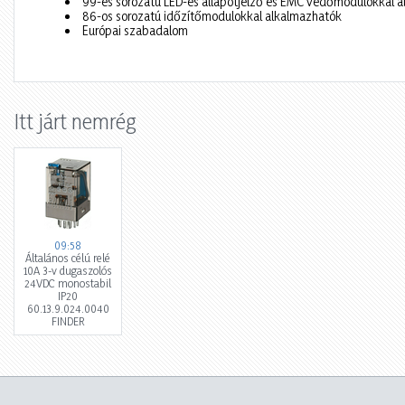
99-es sorozatú LED-es állapotjelző és EMC védőmodulokkal 
86-os sorozatú időzítőmodulokkal alkalmazhatók
Európai szabadalom
Itt járt nemrég
09:58
Általános célú relé
10A 3-v dugaszolós
24VDC monostabil
IP20
60.13.9.024.0040
FINDER