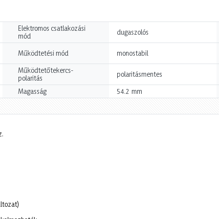
Elektromos csatlakozási
dugaszolós
mód
Működtetési mód
monostabil
Működtetőtekercs-
polaritásmentes
polaritás
mm
Magasság
54.2
z.
ltozat)