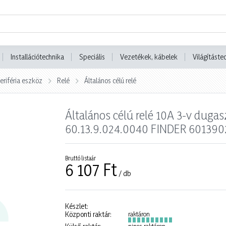
Installációtechnika
Speciális
Vezetékek, kábelek
Világításte
eriféria eszköz
Relé
Általános célú relé
Általános célú relé 10A 3-v duga
60.13.9.024.0040 FINDER 60139
Bruttó listaár
6 107 Ft
/ db
Készlet:
Központi raktár:
raktáron
nincs raktáron