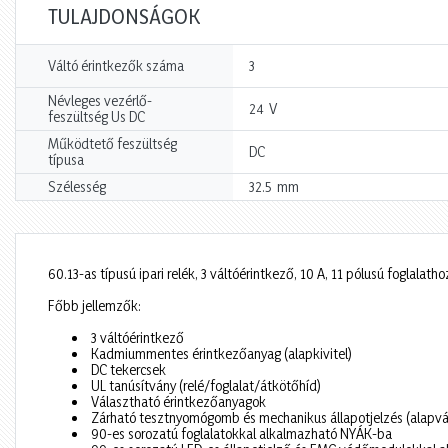
TULAJDONSÁGOK
Váltó érintkezők száma
3
Névleges vezérlő-
V
24
feszültség Us DC
Működtető feszültség
DC
típusa
mm
Szélesség
32.5
60.13-as típusú ipari relék, 3 váltóérintkező, 10 A, 11 pólusú foglalatho
Főbb jellemzők:
3 váltóérintkező
Kadmiummentes érintkezőanyag (alapkivitel)
DC tekercsek
UL tanúsítvány (relé/foglalat/átkötőhíd)
Választható érintkezőanyagok
Zárható tesztnyomógomb és mechanikus állapotjelzés (alapvá
90-es sorozatú foglalatokkal alkalmazható NYÁK-ba