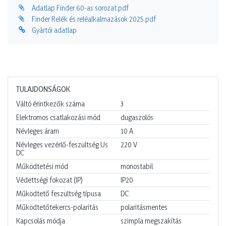
Adatlap Finder 60-as sorozat.pdf
Finder Relék és reléalkalmazások 2025.pdf
Gyártói adatlap
TULAJDONSÁGOK
Váltó érintkezők száma
3
Elektromos csatlakozási mód
dugaszolós
Névleges áram
10
A
Névleges vezérlő-feszültség Us
220
V
DC
Működtetési mód
monostabil
Védettségi fokozat (IP)
IP20
Működtető feszültség típusa
DC
Működtetőtekercs-polaritás
polaritásmentes
Kapcsolás módja
szimpla megszakítás