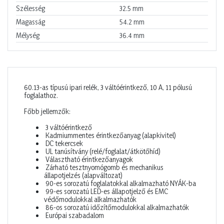
Szélesség
32.5
mm
Magasság
54.2
mm
Mélység
36.4
mm
60.13-as típusú ipari relék, 3 váltóérintkező, 10 A, 11 pólusú
foglalathoz.
Főbb jellemzők:
3 váltóérintkező
Kadmiummentes érintkezőanyag (alapkivitel)
DC tekercsek
UL tanúsítvány (relé/foglalat/átkötőhíd)
Választható érintkezőanyagok
Zárható tesztnyomógomb és mechanikus
állapotjelzés (alapváltozat)
90-es sorozatú foglalatokkal alkalmazható NYÁK-ba
99-es sorozatú LED-es állapotjelző és EMC
védőmodulokkal alkalmazhatók
86-os sorozatú időzítőmodulokkal alkalmazhatók
Európai szabadalom