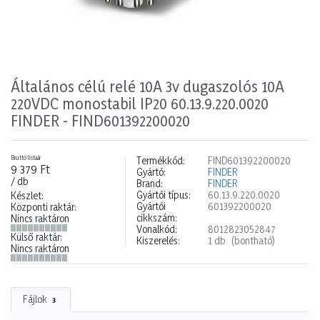
Általános célú relé 10A 3v dugaszolós 10A
220VDC monostabil IP20 60.13.9.220.0020
FINDER - FIND601392200020
Bruttó listaár
Termékkód:
FIND601392200020
9 379 Ft
Gyártó:
FINDER
/ db
Brand:
FINDER
Gyártói típus:
60.13.9.220.0020
Készlet:
Gyártói
601392200020
Központi raktár:
cikkszám:
Nincs raktáron
Vonalkód:
8012823052847
Külső raktár:
Kiszerelés:
1 db
(bontható)
Nincs raktáron
Fájlok
3