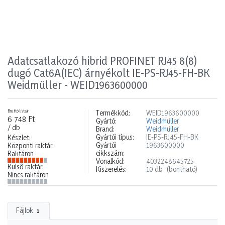
Adatcsatlakozó hibrid PROFINET RJ45 8(8)
dugó Cat6A(IEC) árnyékolt IE-PS-RJ45-FH-BK
Weidmüller - WEID1963600000
Bruttó listaár
Termékkód:
WEID1963600000
6 748 Ft
Gyártó:
Weidmüller
/ db
Brand:
Weidmüller
Gyártói típus:
IE-PS-RJ45-FH-BK
Készlet:
Gyártói
1963600000
Központi raktár:
cikkszám:
Raktáron
Vonalkód:
4032248645725
Külső raktár:
Kiszerelés:
10 db
(bontható)
Nincs raktáron
Fájlok
1