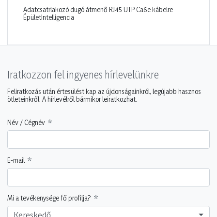
Adatcsatrlakozó dugó átmenő RJ45 UTP Ca6e kábelre
ÉpületIntelligencia
Iratkozzon fel ingyenes hírlevelünkre
Feliratkozás után értesülést kap az újdonságainkról, legújabb hasznos
ötleteinkről. A hírlevélről bármikor leiratkozhat.
Név / Cégnév
E-mail
Mi a tevékenysége fő profilja?
Kereskedő