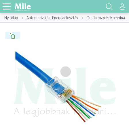
Nyitólap
Automatizálás, Energiaelosztás
Csatlakozó és Kombináci