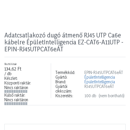
Adatcsatlakozó dugó átmenő RJ45 UTP Ca6e
kábelre ÉpületIntelligencia EZ-CAT6-A11UTP -
EPIN-RJ45UTPCAT6eÁT
Bruttó listaár
134,62 Ft
Termékkód:
EPIN-RJ45UTPCAT6eÁT
/ db
Gyártó:
ÉpületIntelligencia
Készlet:
Brand:
ÉpületIntelligencia
Központi raktár:
Gyártói
RJ45UTPCAT6eÁT
Nincs raktáron
cikkszám:
Külső raktár:
Kiszerelés:
100 db
(nem bontható)
Nincs raktáron