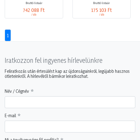
Bruttó listaár
Bruttó listaár
742 088 Ft
175 103 Ft
/ db
/ db
1
Iratkozzon fel ingyenes hírlevelünkre
Feliratkozás után értesülést kap az újdonságainkról, legújabb hasznos
ötleteinkről. A hírlevélről bármikor leiratkozhat.
Név / Cégnév
E-mail
Mi a tevékenysége fő profilja?