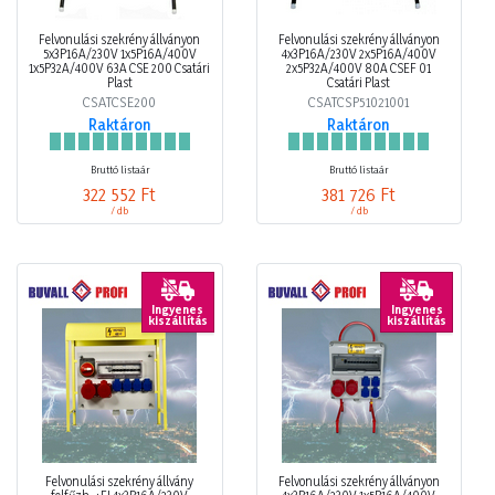
Felvonulási szekrény állványon
Felvonulási szekrény állványon
5x3P16A/230V 1x5P16A/400V
4x3P16A/230V 2x5P16A/400V
1x5P32A/400V 63A CSE 200 Csatári
2x5P32A/400V 80A CSEF 01
Plast
Csatári Plast
CSATCSE200
CSATCSP51021001
Raktáron
Raktáron
Bruttó listaár
Bruttó listaár
322 552 Ft
381 726 Ft
/ db
/ db
Ingyenes
Ingyenes
kiszállítás
kiszállítás
Felvonulási szekrény állvány
Felvonulási szekrény állványon