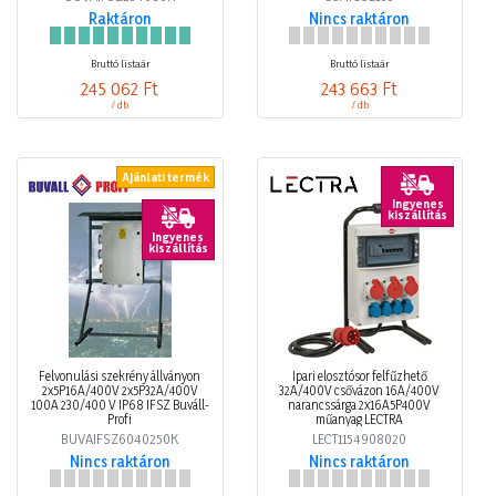
Raktáron
Nincs raktáron
Bruttó listaár
Bruttó listaár
245 062 Ft
243 663 Ft
/ db
/ db
Ajánlati termék
Ingyenes
kiszállítás
Ingyenes
kiszállítás
Felvonulási szekrény állványon
Ipari elosztósor felfűzhető
2x5P16A/400V 2x5P32A/400V
32A/400V csővázon 16A/400V
100A 230/400 V IP68 IFSZ Buváll-
narancssárga 2x16A5P400V
Profi
műanyag LECTRA
BUVAIFSZ6040250K
LECT1154908020
Nincs raktáron
Nincs raktáron