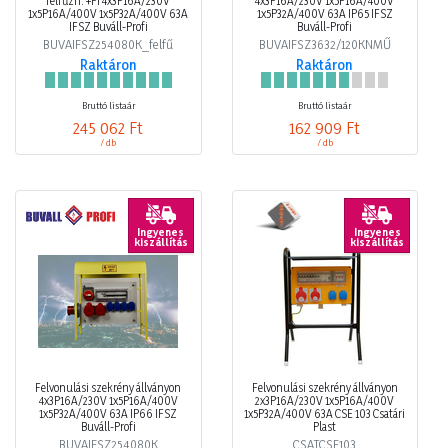
felfűzh. +FI 4x3P16A/230V
4x3P16A/230V 1x5P16A/400V
1x5P16A/400V 1x5P32A/400V 63A
1x5P32A/400V 63A IP65 IFSZ
IFSZ Buváll-Profi
Buváll-Profi
BUVAIFSZ254080K_felfű
BUVAIFSZ3632/120KNMŰ
Raktáron
Raktáron
Bruttó listaár
Bruttó listaár
245 062 Ft
162 909 Ft
/ db
/ db
Ingyenes
Ingyenes
kiszállítás
kiszállítás
Felvonulási szekrény állványon
Felvonulási szekrény állványon
4x3P16A/230V 1x5P16A/400V
2x3P16A/230V 1x5P16A/400V
1x5P32A/400V 63A IP66 IFSZ
1x5P32A/400V 63A CSE 103 Csatári
Buváll-Profi
Plast
BUVAIFSZ254080K
CSATCSE103