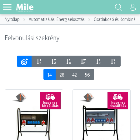
Nyitólap
Automatizálás, Energiaelosztás
Csatlakozó és Kombináci
Felvonulási szekrény
14
28
42
56
Ingyenes
Ingyenes
kiszállítás
kiszállítás