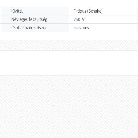
Kivitel
F-típus (Schuko)
V
Névleges feszültség
250
Csatlakozórendszer
csavaros