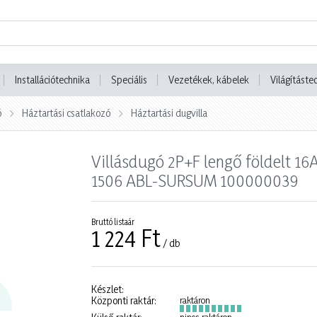
Installációtechnika
Speciális
Vezetékek, kábelek
Világításte
ó
Háztartási csatlakozó
Háztartási dugvilla
Villásdugó 2P+F lengő földelt 16
1506 ABL-SURSUM 100000039
Bruttó listaár
1 224 Ft
/ db
Készlet:
Központi raktár:
raktáron
nincs raktáron