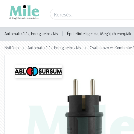
Termék adatlap
Automatizálás, Energiaelosztás
Épületintelligencia, Megújuló energiák
Nyitólap
Automatizálás, Energiaelosztás
Csatlakozó és Kombináci