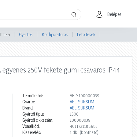
Belépés
chnika
Gyártók
Konfigurátorok
Letöltések
A egyenes 250V fekete gumi csavaros IP44
Termékkód:
ABLS100000039
Gyártó:
ABL-SURSUM
Brand:
ABL-SURSUM
Gyártói típus:
1506
Gyártói cikkszám:
100000039
Vonalkód:
4011721188683
Kiszerelés:
1 db
(bontható)