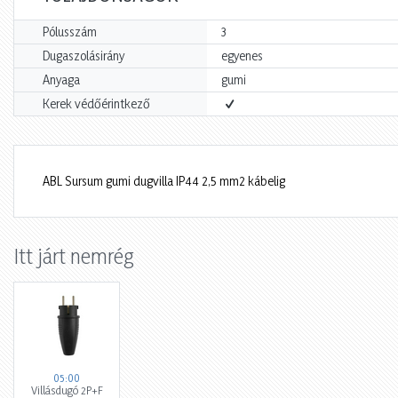
Pólusszám
3
Dugaszolásirány
egyenes
Anyaga
gumi
Kerek védőérintkező
ABL Sursum gumi dugvilla IP44 2,5 mm2 kábelig
Itt járt nemrég
05:00
Villásdugó 2P+F