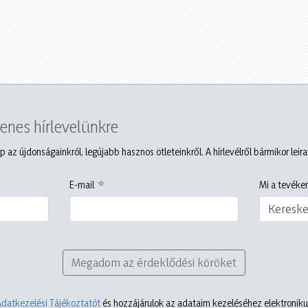
yenes hírlevelünkre
p az újdonságainkról, legújabb hasznos ötleteinkről. A hírlevélről bármikor leir
E-mail
Mi a tevéken
Keresk
Megadom az érdeklődési köröket
Adatkezelési Tájékoztatót
és hozzájárulok az adataim kezeléséhez elektronikus