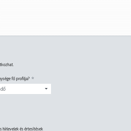
atkozhat.
ysége fő profilja?
edő
 hírlevelek és értesítések