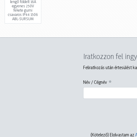
lengő földelt 16A
egyenes 250V
fekete gumi
csavaros IP44 1506
ABL-SURSUM
Iratkozzon fel ing
Feliratkozás után értesülést ka
Név / Cégnév
(Kötelező)
Elolvastam az