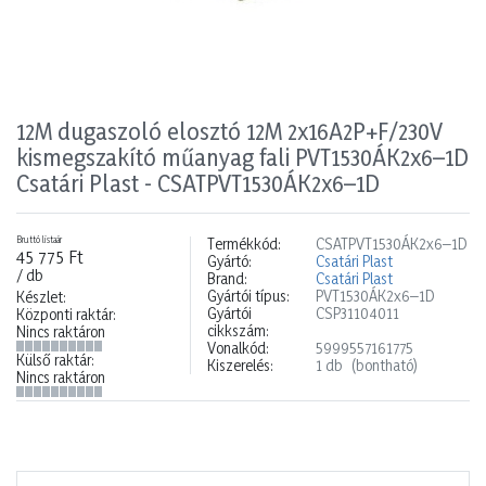
12M dugaszoló elosztó 12M 2x16A2P+F/230V
kismegszakító műanyag fali PVT1530ÁK2x6–1D
Csatári Plast - CSATPVT1530ÁK2x6–1D
Bruttó listaár
Termékkód:
CSATPVT1530ÁK2x6–1D
45 775 Ft
Gyártó:
Csatári Plast
/ db
Brand:
Csatári Plast
Gyártói típus:
PVT1530ÁK2x6–1D
Készlet:
Gyártói
CSP31104011
Központi raktár:
cikkszám:
Nincs raktáron
Vonalkód:
5999557161775
Külső raktár:
Kiszerelés:
1 db
(bontható)
Nincs raktáron