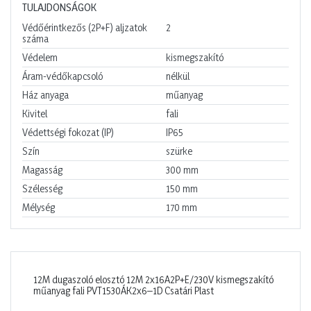
TULAJDONSÁGOK
Védőérintkezős (2P+F) aljzatok
2
száma
Védelem
kismegszakító
Áram-védőkapcsoló
nélkül
Ház anyaga
műanyag
Kivitel
fali
Védettségi fokozat (IP)
IP65
Szín
szürke
Magasság
300
mm
Szélesség
150
mm
Mélység
170
mm
12M dugaszoló elosztó 12M 2x16A2P+E/230V kismegszakító
műanyag fali PVT1530ÁK2x6–1D Csatári Plast