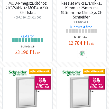
MOD4-megszakítóhoz
készlet M8 csavarokkal
230V50Hz 1z MOD4-A230-
39mm-sz 25mm-ma
SHT Iskra
19.5mm-mé ClimaSys CE
Schneider
HDHU786.103.552.000
SCHNNSYCEP
Nincs raktáron
Raktáron
Bruttó listaár
12 704 Ft
/ db
Bruttó listaár
23 190 Ft
/ db
Ajánlati termék
Ajánlati termék
Ingyenes
Ingyenes
kiszállítás
kiszállítás