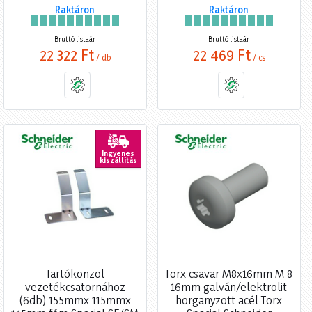
Raktáron
Raktáron
Bruttó listaár
Bruttó listaár
22 322 Ft
22 469 Ft
/ db
/ cs
Ingyenes
kiszállítás
Tartókonzol
Torx csavar M8x16mm M 8
vezetékcsatornához
16mm galván/elektrolit
(6db) 155mmx 115mmx
horganyzott acél Torx