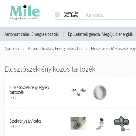
Kategórián
belül keres
Automatizálás, Energiaelosztás
Épületintelligencia, Megújuló energiák
Nyitólap
Automatizálás, Energiaelosztás
Elosztó- és Mérőszekrény
Elosztószekrény közös tartozék
Elosztószekrény egyéb
tartozék
+ 1 új
Szekrényzár/kulcs
+ 1 új