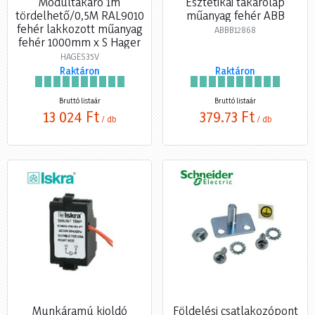
Modultakaró 1m
Esztétikai takarólap
tördelhető/0,5M RAL9010
műanyag fehér ABB
fehér lakkozott műanyag
ABBB12868
fehér 1000mm x S Hager
HAGES35V
Raktáron
Raktáron
Bruttó listaár
Bruttó listaár
13 024 Ft
379,73 Ft
/ db
/ db
Munkáramú kioldó
Földelési csatlakozópont