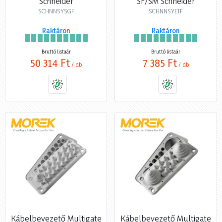
Schneider
SF/SM Schneider
SCHNNSYSGF
SCHNNSYETF
Raktáron
Raktáron
Bruttó listaár
Bruttó listaár
50 314 Ft
7 385 Ft
/ db
/ db
Kábelbevezető Multigate
Kábelbevezető Multigate