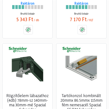
Raktáron
Raktáron
Bruttó listaár
Bruttó listaár
5 343 Ft
7 170 Ft
/ db
/ KLT
Rögzítőelem lábazathoz
Tartókonzol kombinált
(4db) 78mm-sz 140mm-
20mmx 86.5mmx 115mm
ma 30mm-mé Spacial
fém nemesacél Spacial