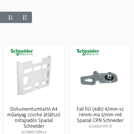
Dokumentumtartó A4
Fali fül (4db) 42mm-sz
műanyag szürke átlátszó
74mm-ma 12mm-mé
öntapadós Spacial
Spacial CRN Schneider
Schneider
SCHNNSYPFCR
SCHNNSYDPA44