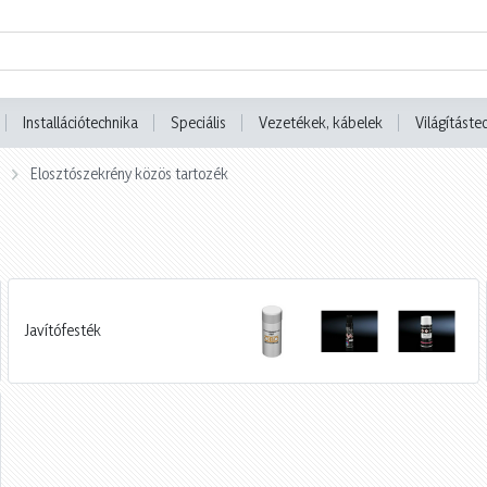
Installációtechnika
Speciális
Vezetékek, kábelek
Világításte
Elosztószekrény közös tartozék
Javítófesték