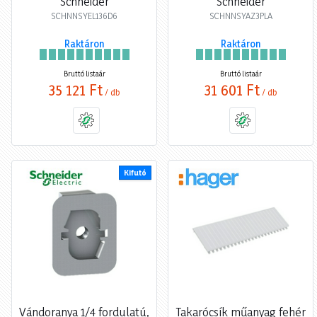
Schneider
Schneider
SCHNNSYEL136D6
SCHNNSYAZ3PLA
Raktáron
Raktáron
Bruttó listaár
Bruttó listaár
35 121 Ft
31 601 Ft
/ db
/ db
Kifutó
Vándoranya 1/4 fordulatú,
Takarócsík műanyag fehér