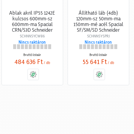
Ablak akril IP55 1242E
Állítható láb (4db)
kulcsos 600mm-sz
120mm-sz 50mm-ma
600mm-ma Spacial
150mm-mé acél Spacial
CRN/S3D Schneider
SF/SM/SD Schneider
SCHNNSYCW86
SCHNNSYSPRJ
Nincs raktáron
Nincs raktáron
Bruttó listaár
Bruttó listaár
484 636 Ft
55 641 Ft
/ db
/ db