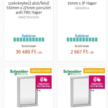
szekrényhez) alsó/felső
35mm x JP Hager
550mm x 225mm porszórt
HAGEJP024
acél FW2 Hager
HAGE770943300
Raktáron
Raktáron
Bruttó listaár
Bruttó listaár
30 480 Ft
2 667 Ft
/ db
/ db
Ajánlati termék
Ajánlati termék
Ingyenes
Ingyenes
kiszállítás
kiszállítás