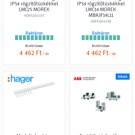
IP54 rögzítőtüskékkel
IP54 rögzítőtüskékkel
LMC25 MOREK
LMC14 MOREK
MBA3F14L11
HDHU104335
HDHU104338
Raktáron
Raktáron
Bruttó listaár
Bruttó listaár
4 462 Ft
4 462 Ft
/ db
/ db
Kifutó