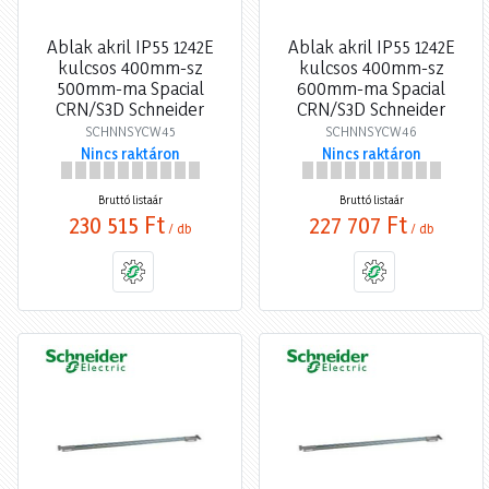
Ablak akril IP55 1242E
Ablak akril IP55 1242E
kulcsos 400mm-sz
kulcsos 400mm-sz
500mm-ma Spacial
600mm-ma Spacial
CRN/S3D Schneider
CRN/S3D Schneider
SCHNNSYCW45
SCHNNSYCW46
Nincs raktáron
Nincs raktáron
Bruttó listaár
Bruttó listaár
230 515 Ft
227 707 Ft
/ db
/ db