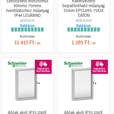
Szellőztető elosztóhoz
Kábelvezető
50mmx 75mmx
bepattintható műanyag
2ventilátorhoz műanyag
55mm EPCL095-75X35
IP44 LEGRAND
EATON
LEGR36579
MOEL193687
Raktáron
Raktáron
Bruttó listaár
Bruttó listaár
11 413 Ft
1 285 Ft
/ db
/ db
Ingyenes
Ingyenes
kiszállítás
kiszállítás
Ablak akril IP55 1242E
Ablak akril IP55 1242E