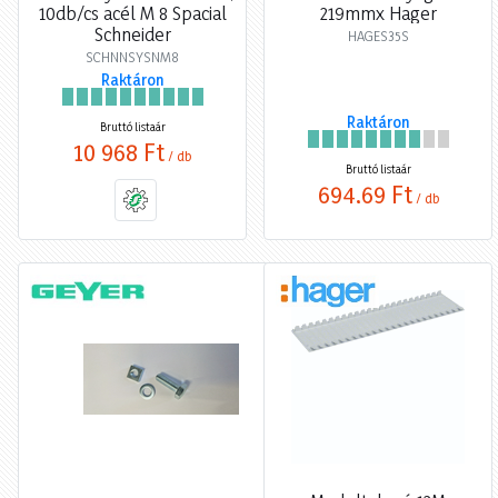
10db/cs acél M 8 Spacial
219mmx Hager
Schneider
HAGES35S
SCHNNSYSNM8
Raktáron
Raktáron
Bruttó listaár
10 968 Ft
/ db
Bruttó listaár
694,69 Ft
/ db