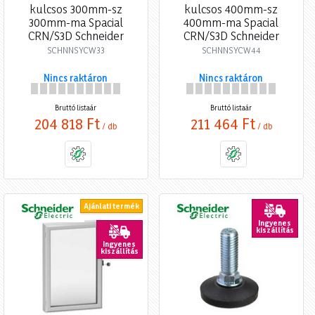
kulcsos 300mm-sz
kulcsos 400mm-sz
300mm-ma Spacial
400mm-ma Spacial
CRN/S3D Schneider
CRN/S3D Schneider
SCHNNSYCW33
SCHNNSYCW44
Nincs raktáron
Nincs raktáron
Bruttó listaár
Bruttó listaár
204 818 Ft
211 464 Ft
/ db
/ db
Ajánlati termék
Ingyenes
kiszállítás
Ingyenes
kiszállítás