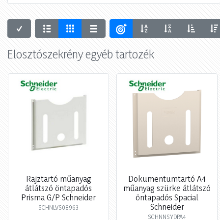
Elosztószekrény egyéb tartozék
Rajztartó műanyag
Dokumentumtartó A4
átlátszó öntapadós
műanyag szürke átlátszó
Prisma G/P Schneider
öntapadós Spacial
Schneider
SCHNLVS08963
SCHNNSYDPA4