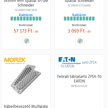
145mm fém Spacial SF/SM
Spacial Schneider
Schneider
SCHNNSYST40M8
SCHNNSYMCDFIX
Raktáron
Raktáron
Bruttó listaár
Bruttó listaár
57 173 Ft
1 093 Ft
/ db
/ db
Felirati táblatartó ZFSX-T0
EATON
MOEL024670
Kábelbevezető Multigate