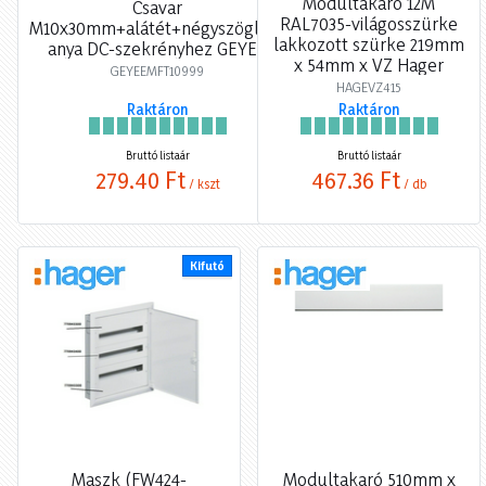
Modultakaró 12M
Csavar
RAL7035-világosszürke
M10x30mm+alátét+négyszögletű
lakkozott szürke 219mm
anya DC-szekrényhez GEYER
x 54mm x VZ Hager
GEYEEMFT10999
HAGEVZ415
Raktáron
Raktáron
Bruttó listaár
Bruttó listaár
279,40 Ft
467,36 Ft
/ kszt
/ db
Kifutó
Maszk (FW424-
Modultakaró 510mm x