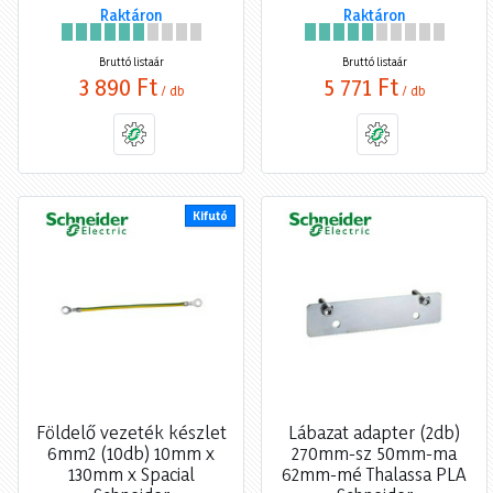
Raktáron
Raktáron
Bruttó listaár
Bruttó listaár
3 890 Ft
5 771 Ft
/ db
/ db
Kifutó
Földelő vezeték készlet
Lábazat adapter (2db)
6mm2 (10db) 10mm x
270mm-sz 50mm-ma
130mm x Spacial
62mm-mé Thalassa PLA