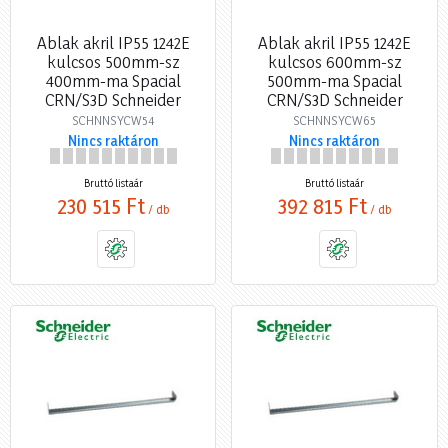
Ablak akril IP55 1242E
Ablak akril IP55 1242E
kulcsos 500mm-sz
kulcsos 600mm-sz
400mm-ma Spacial
500mm-ma Spacial
CRN/S3D Schneider
CRN/S3D Schneider
SCHNNSYCW54
SCHNNSYCW65
Nincs raktáron
Nincs raktáron
Bruttó listaár
Bruttó listaár
230 515 Ft
392 815 Ft
/ db
/ db