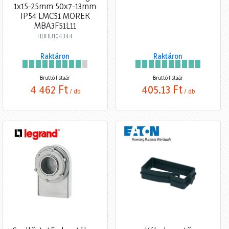
1x15-25mm 50x7-13mm
IP54 LMC51 MOREK
MBA3F51L11
HDHU104344
Raktáron
Raktáron
Bruttó listaár
Bruttó listaár
4 462 Ft
405,13 Ft
/ db
/ db