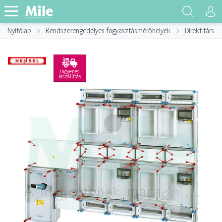
Nyitólap
Rendszerengedélyes fogyasztásmérőhelyek
Direkt társa
ingyenes
kiszállítás