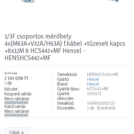
1/3F csoportos mérőhely
4x(M63A+V32A/H63A) f.kábel +tűzeseti kapcs
+8x12M 8 HCS442+MF Hensel -
HENSHCS442+MF
Bruttó listaár
Termékkód:
HENSHCS442+MF
2 143 698 Ft
Gyártó:
Hensel
/ db
Brand:
Hensel
Gyártói típus:
HCS442+MF
Készlet:
Gyártói
1091572
Központi raktár:
cikkszám:
Nincs raktáron
Vonalkód:
5999010915723
Külső raktár:
Kiszerelés:
1 db
(bontható)
Nincs raktáron
Fájlok
3