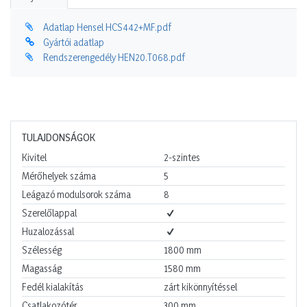
Adatlap Hensel HCS442+MF.pdf
Gyártói adatlap
Rendszerengedély HEN20.T068.pdf
TULAJDONSÁGOK
Kivitel
2-szintes
Mérőhelyek száma
5
Leágazó modulsorok száma
8
Szerelőlappal
Huzalozással
Szélesség
1800
mm
Magasság
1580
mm
Fedél kialakítás
zárt kikönnyítéssel
Csatlakozótér
300
mm