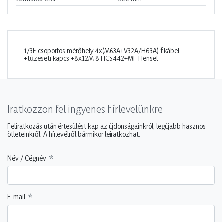
1/3F csoportos mérőhely 4x(M63A+V32A/H63A) f.kábel
+tűzeseti kapcs +8x12M 8 HCS442+MF Hensel
Iratkozzon fel ingyenes hírlevelünkre
Feliratkozás után értesülést kap az újdonságainkról, legújabb hasznos
ötleteinkről. A hírlevélről bármikor leiratkozhat.
Név / Cégnév
E-mail