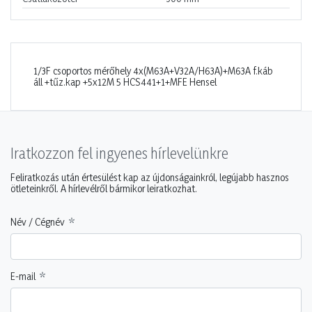
1/3F csoportos mérőhely 4x(M63A+V32A/H63A)+M63A f.káb
áll +tűz.kap +5x12M 5 HCS441+1+MFE Hensel
Iratkozzon fel ingyenes hírlevelünkre
Feliratkozás után értesülést kap az újdonságainkról, legújabb hasznos
ötleteinkről. A hírlevélről bármikor leiratkozhat.
Név / Cégnév
E-mail