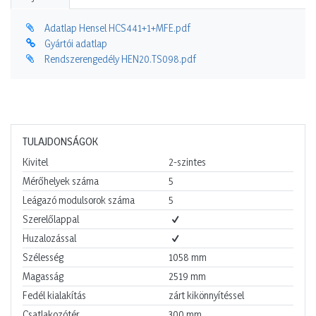
Adatlap Hensel HCS441+1+MFE.pdf
Gyártói adatlap
Rendszerengedély HEN20.TS098.pdf
TULAJDONSÁGOK
Kivitel
2-szintes
Mérőhelyek száma
5
Leágazó modulsorok száma
5
Szerelőlappal
Huzalozással
Szélesség
1058
mm
Magasság
2519
mm
Fedél kialakítás
zárt kikönnyítéssel
Csatlakozótér
300
mm