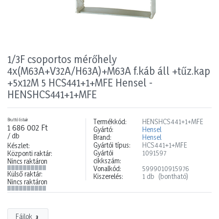
1/3F csoportos mérőhely
4x(M63A+V32A/H63A)+M63A f.káb áll +tűz.kap
+5x12M 5 HCS441+1+MFE Hensel -
HENSHCS441+1+MFE
Bruttó listaár
Termékkód:
HENSHCS441+1+MFE
1 686 002 Ft
Gyártó:
Hensel
/ db
Brand:
Hensel
Gyártói típus:
HCS441+1+MFE
Készlet:
Gyártói
1091597
Központi raktár:
cikkszám:
Nincs raktáron
Vonalkód:
5999010915976
Külső raktár:
Kiszerelés:
1 db
(bontható)
Nincs raktáron
Fájlok
3