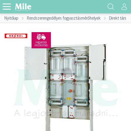
Nyitólap
Rendszerengedélyes fogyasztásmérőhelyek
Direkt társa
ingyenes
kiszállítás