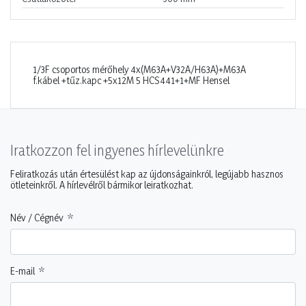
1/3F csoportos mérőhely 4x(M63A+V32A/H63A)+M63A
f.kábel +tűz.kapc +5x12M 5 HCS441+1+MF Hensel
Iratkozzon fel ingyenes hírlevelünkre
Feliratkozás után értesülést kap az újdonságainkról, legújabb hasznos
ötleteinkről. A hírlevélről bármikor leiratkozhat.
Név / Cégnév
E-mail