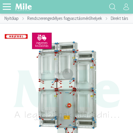
Nyitólap
Rendszerengedélyes fogyasztásmérőhelyek
Direkt társa
ingyenes
kiszállítás