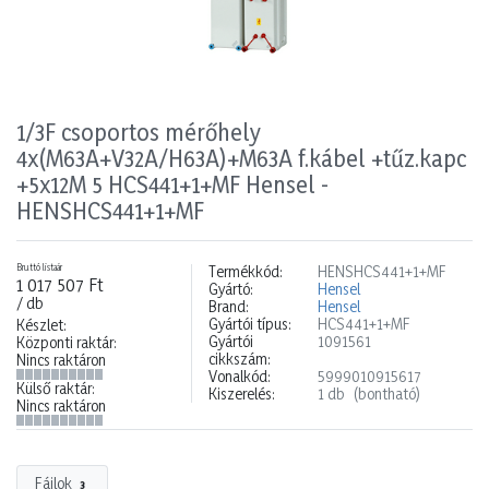
1/3F csoportos mérőhely
4x(M63A+V32A/H63A)+M63A f.kábel +tűz.kapc
+5x12M 5 HCS441+1+MF Hensel -
HENSHCS441+1+MF
Bruttó listaár
Termékkód:
HENSHCS441+1+MF
1 017 507 Ft
Gyártó:
Hensel
/ db
Brand:
Hensel
Gyártói típus:
HCS441+1+MF
Készlet:
Gyártói
1091561
Központi raktár:
cikkszám:
Nincs raktáron
Vonalkód:
5999010915617
Külső raktár:
Kiszerelés:
1 db
(bontható)
Nincs raktáron
Fájlok
3