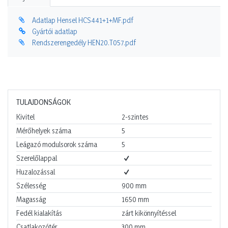
Adatlap Hensel HCS441+1+MF.pdf
Gyártói adatlap
Rendszerengedély HEN20.T057.pdf
TULAJDONSÁGOK
Kivitel
2-szintes
Mérőhelyek száma
5
Leágazó modulsorok száma
5
Szerelőlappal
Huzalozással
Szélesség
900
mm
Magasság
1650
mm
Fedél kialakítás
zárt kikönnyítéssel
Csatlakozótér
300
mm