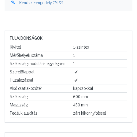
Rendszerengedély CSP21
TULAJDONSÁGOK
Kivitel
1-szintes
Mérőhelyek száma
1
Szélesség moduláris egységben
1
Szerelőlappal
Huzalozással
Alsó csatlakozótér
kapcsokkal
Szélesség
600
mm
Magasság
450
mm
Fedél kialakítás
zárt kikönnyítéssel