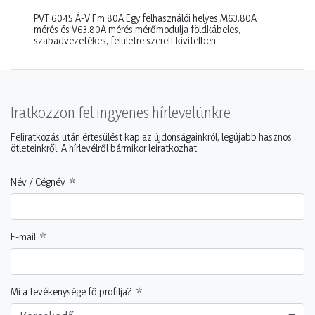
PVT 6045 Á-V Fm 80A Egy felhasználói helyes M63.80A
mérés és V63.80A mérés mérőmodulja földkábeles,
szabadvezetékes, felületre szerelt kivitelben
Iratkozzon fel ingyenes hírlevelünkre
Feliratkozás után értesülést kap az újdonságainkról, legújabb hasznos
ötleteinkről. A hírlevélről bármikor leiratkozhat.
Név / Cégnév
E-mail
Mi a tevékenysége fő profilja?