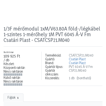
1/3F mérőmodul 1xM/V63.80A föld-/légkábel
1-szintes 1-mérőhely 1M PVT 6045 Á-V Fm
Csatári Plast - CSATCSP21.M040
Bruttó listaár
Termékkód:
CSATCSP21.M040
109 925 Ft
Gyártó:
Csatári Plast
/ db
Brand:
Csatári Plast
Készlet:
Gyártói típus:
PVT 6045 Á-V Fm
Központi raktár:
Gyártói
CSP21.M040
Nincs raktáron
cikkszám:
Külső raktár:
Kiszerelés:
1 db
(bontható)
Nincs raktáron
Fájlok
1