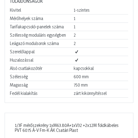
TULAJDONSÁGOK
Kivitel
1-szintes
Mérőhelyek száma
1
Tarifakapcsoló-panelek száma
1
Szélesség moduláris egységben
2
Leágazó modulsorok száma
2
Szerelőlappal
Huzalozással
Alsó csatlakozótér
kapcsokkal
Szélesség
600
mm
Magasság
750
mm
Fedél kialakítás
zárt kikönnyítéssel
1/3F mérőszekrény 1xM63.80A+1xV32 +2x12M földkábeles
PVT 6075 Á-V Fm-K ÁK Csatári Plast