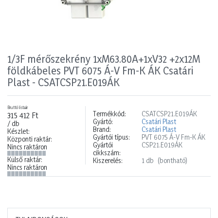
1/3F mérőszekrény 1xM63.80A+1xV32 +2x12M
földkábeles PVT 6075 Á-V Fm-K ÁK Csatári
Plast - CSATCSP21.E019ÁK
Bruttó listaár
Termékkód:
CSATCSP21.E019ÁK
315 412 Ft
Gyártó:
Csatári Plast
/ db
Brand:
Csatári Plast
Készlet:
Gyártói típus:
PVT 6075 Á-V Fm-K ÁK
Központi raktár:
Gyártói
CSP21.E019ÁK
Nincs raktáron
cikkszám:
Külső raktár:
Kiszerelés:
1 db
(bontható)
Nincs raktáron