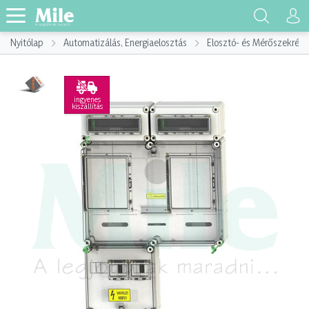
Nyitólap
Automatizálás, Energiaelosztás
Elosztó- és Mérőszekrény
ingyenes
kiszállítás