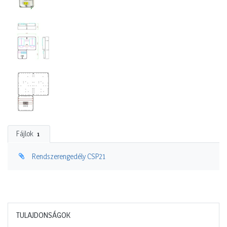
Fájlok
1
Rendszerengedély CSP21
TULAJDONSÁGOK