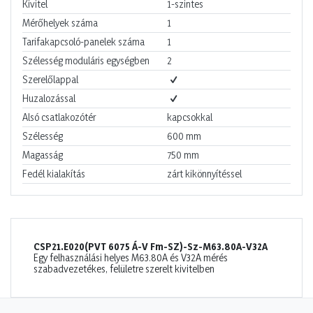
Kivitel
1-szintes
Mérőhelyek száma
1
Tarifakapcsoló-panelek száma
1
Szélesség moduláris egységben
2
Szerelőlappal
Huzalozással
Alsó csatlakozótér
kapcsokkal
Szélesség
600
mm
Magasság
750
mm
Fedél kialakítás
zárt kikönnyítéssel
CSP21.E020(PVT 6075 Á-V Fm-SZ)-Sz-M63.80A-V32A
Egy felhasználási helyes M63.80A és V32A mérés
szabadvezetékes, felületre szerelt kivitelben