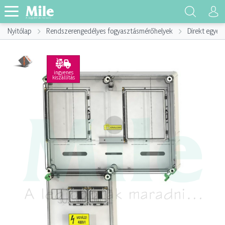
Nyitólap
Rendszerengedélyes fogyasztásmérőhelyek
Direkt egyed
ingyenes
kiszállítás