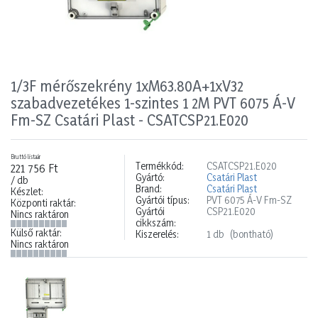
1/3F mérőszekrény 1xM63.80A+1xV32
szabadvezetékes 1-szintes 1 2M PVT 6075 Á-V
Fm-SZ Csatári Plast - CSATCSP21.E020
Bruttó listaár
Termékkód:
CSATCSP21.E020
221 756 Ft
Gyártó:
Csatári Plast
/ db
Brand:
Csatári Plast
Készlet:
Gyártói típus:
PVT 6075 Á-V Fm-SZ
Központi raktár:
Gyártói
CSP21.E020
Nincs raktáron
cikkszám:
Külső raktár:
Kiszerelés:
1 db
(bontható)
Nincs raktáron