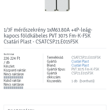
1/3F mérőszekrény 1xM63.80A +4P-leág-
kapocs földkábeles PVT 3075 Fm-K-FSK
Csatári Plast - CSATCSP21.E015FSK
Bruttó listaár
Termékkód:
CSATCSP21.E015FSK
226 224 Ft
Gyártó:
Csatári Plast
/ db
Brand:
Csatári Plast
Készlet:
Gyártói típus:
PVT 3075 Fm-K-FSK
Központi raktár:
Gyártói
CSP21.E015FSK
Nincs raktáron
cikkszám:
Külső raktár:
Kiszerelés:
1 db
(bontható)
Nincs raktáron