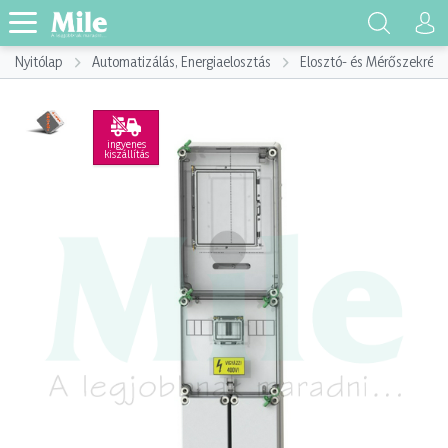
Nyitólap
Automatizálás, Energiaelosztás
Elosztó- és Mérőszekrény
ingyenes
kiszállítás