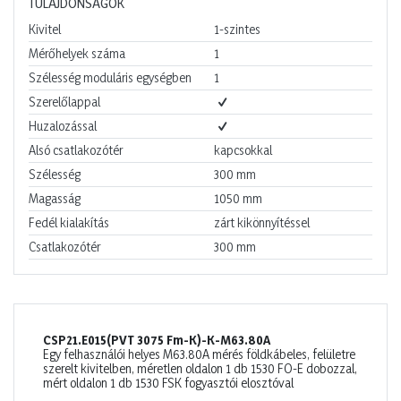
TULAJDONSÁGOK
Kivitel
1-szintes
Mérőhelyek száma
1
Szélesség moduláris egységben
1
Szerelőlappal
Huzalozással
Alsó csatlakozótér
kapcsokkal
Szélesség
300
mm
Magasság
1050
mm
Fedél kialakítás
zárt kikönnyítéssel
Csatlakozótér
300
mm
CSP21.E015(PVT 3075 Fm-K)-K-M63.80A
Egy felhasználói helyes M63.80A mérés földkábeles, felületre
szerelt kivitelben, méretlen oldalon 1 db 1530 FO-E dobozzal,
mért oldalon 1 db 1530 FSK fogyasztói elosztóval