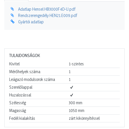
Adatlap Hensel HB3000F4D-U.pdf
Rendszerengedély HEN21.E009.pdf
Gyártói adatlap
TULAJDONSÁGOK
Kivitel
1-szintes
Mérőhelyek száma
1
Leágazó modulsorok száma
1
Szerelőlappal
Huzalozással
Szélesség
300
mm
Magasság
1050
mm
Fedél kialakítás
zárt kikönnyítéssel