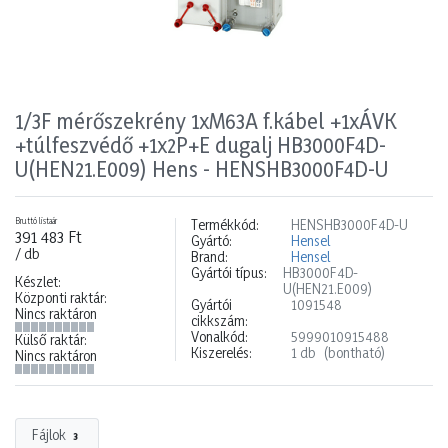
1/3F mérőszekrény 1xM63A f.kábel +1xÁVK
+túlfeszvédő +1x2P+E dugalj HB3000F4D-
U(HEN21.E009) Hens - HENSHB3000F4D-U
Bruttó listaár
Termékkód:
HENSHB3000F4D-U
391 483 Ft
Gyártó:
Hensel
/ db
Brand:
Hensel
Gyártói típus:
HB3000F4D-
Készlet:
U(HEN21.E009)
Központi raktár:
Gyártói
1091548
Nincs raktáron
cikkszám:
Vonalkód:
5999010915488
Külső raktár:
Kiszerelés:
1 db
(bontható)
Nincs raktáron
Fájlok
3