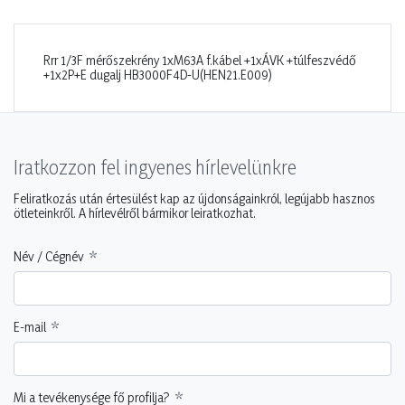
Rrr 1/3F mérőszekrény 1xM63A f.kábel +1xÁVK +túlfeszvédő
+1x2P+E dugalj HB3000F4D-U(HEN21.E009)
Iratkozzon fel ingyenes hírlevelünkre
Feliratkozás után értesülést kap az újdonságainkról, legújabb hasznos
ötleteinkről. A hírlevélről bármikor leiratkozhat.
Név / Cégnév
E-mail
Mi a tevékenysége fő profilja?