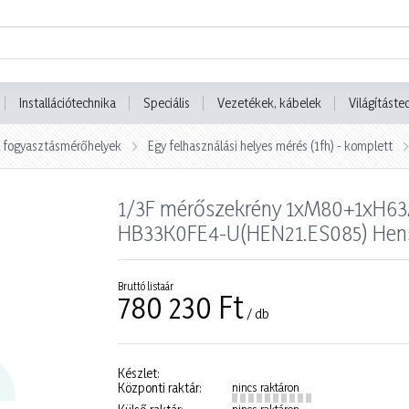
Installációtechnika
Speciális
Vezetékek, kábelek
Világításte
i fogyasztásmérőhelyek
Egy felhasználási helyes mérés (1fh) - komplett
1/3F mérőszekrény 1xM80+1xH63A
HB33K0FE4-U(HEN21.ES085) Hen
Bruttó listaár
780 230 Ft
/ db
Készlet:
Központi raktár:
nincs raktáron
nincs raktáron