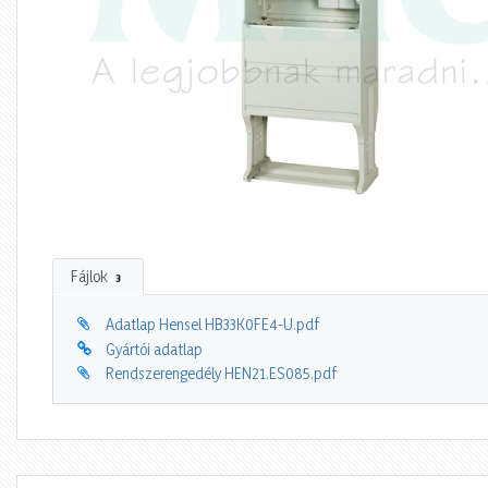
Fájlok
3
Adatlap Hensel HB33K0FE4-U.pdf
Gyártói adatlap
Rendszerengedély HEN21.ES085.pdf