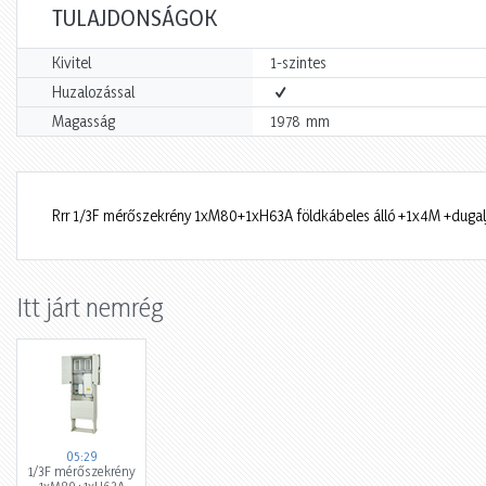
TULAJDONSÁGOK
Kivitel
1-szintes
Huzalozással
mm
Magasság
1978
Rrr 1/3F mérőszekrény 1xM80+1xH63A földkábeles álló +1x4M +duga
Itt járt nemrég
05:29
1/3F mérőszekrény