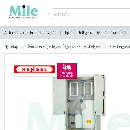
Termék adatlap
Automatizálás, Energiaelosztás
Épületintelligencia, Megújuló energiák
Nyitólap
Rendszerengedélyes fogyasztásmérőhelyek
Direkt egyed
ingyenes
kiszállítás