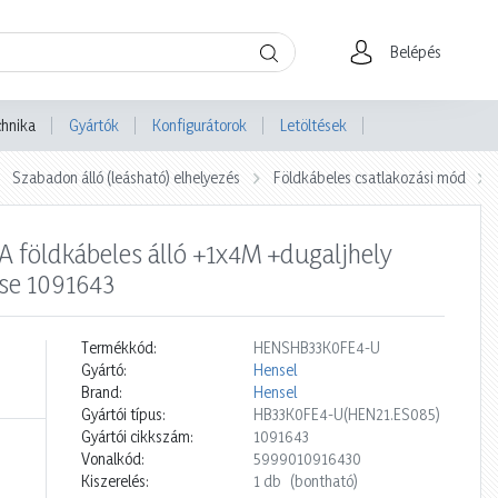
Belépés
chnika
Gyártók
Konfigurátorok
Letöltések
Szabadon álló (leásható) elhelyezés
Földkábeles csatlakozási mód
 földkábeles álló +1x4M +dugaljhely
se 1091643
Termékkód:
HENSHB33K0FE4-U
Gyártó:
Hensel
Brand:
Hensel
Gyártói típus:
HB33K0FE4-U(HEN21.ES085)
Gyártói cikkszám:
1091643
Vonalkód:
5999010916430
Kiszerelés:
1 db
(bontható)