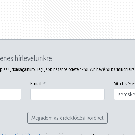
yenes hírlevelünkre
p az újdonságainkról, legújabb hasznos ötleteinkről. A hírlevélről bármikor leir
E-mail
Mi a tevéken
Keresk
Megadom az érdeklődési köröket