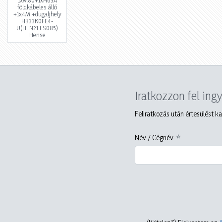
1xM80+1xH63A
földkábeles álló
+1x4M +dugaljhely
HB33K0FE4-
U(HEN21.ES085)
Hense
Iratkozzon fel ing
Feliratkozás után értesülést ka
Név / Cégnév