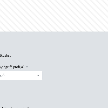
atkozhat.
ysége fő profilja?
edő