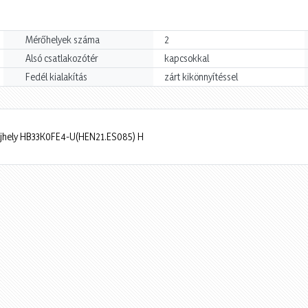
Mérőhelyek száma
2
Alsó csatlakozótér
kapcsokkal
Fedél kialakítás
zárt kikönnyítéssel
ljhely HB33K0FE4-U(HEN21.ES085) H