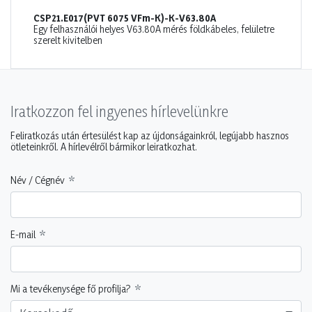
CSP21.E017(PVT 6075 VFm-K)-K-V63.80A
Egy felhasználói helyes V63.80A mérés földkábeles, felületre
szerelt kivitelben
Iratkozzon fel ingyenes hírlevelünkre
Feliratkozás után értesülést kap az újdonságainkról, legújabb hasznos
ötleteinkről. A hírlevélről bármikor leiratkozhat.
Név / Cégnév
E-mail
Mi a tevékenysége fő profilja?