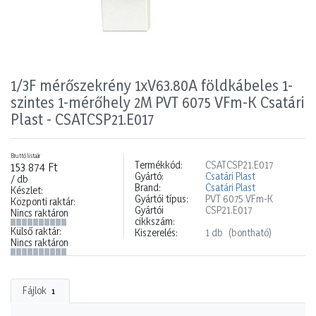
1/3F mérőszekrény 1xV63.80A földkábeles 1-
szintes 1-mérőhely 2M PVT 6075 VFm-K Csatári
Plast - CSATCSP21.E017
Bruttó listaár
Termékkód:
CSATCSP21.E017
153 874 Ft
Gyártó:
Csatári Plast
/ db
Brand:
Csatári Plast
Készlet:
Gyártói típus:
PVT 6075 VFm-K
Központi raktár:
Gyártói
CSP21.E017
Nincs raktáron
cikkszám:
Külső raktár:
Kiszerelés:
1 db
(bontható)
Nincs raktáron
Fájlok
1