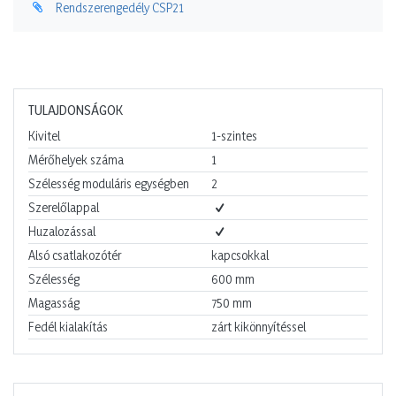
Rendszerengedély CSP21
TULAJDONSÁGOK
Kivitel
1-szintes
Mérőhelyek száma
1
Szélesség moduláris egységben
2
Szerelőlappal
Huzalozással
Alsó csatlakozótér
kapcsokkal
Szélesség
600
mm
Magasság
750
mm
Fedél kialakítás
zárt kikönnyítéssel