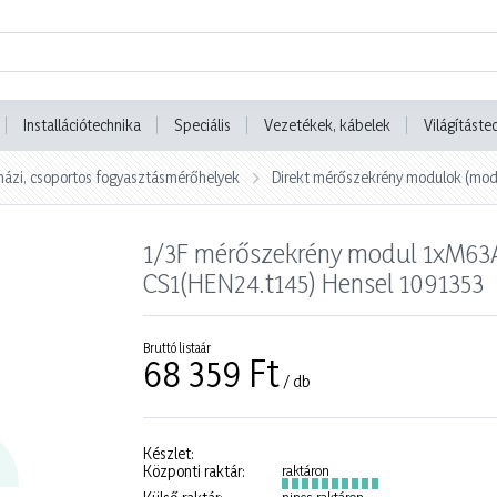
Installációtechnika
Speciális
Vezetékek, kábelek
Világításte
sházi, csoportos fogyasztásmérőhelyek
Direkt mérőszekrény modulok (mod
1/3F mérőszekrény modul 1xM63A
CS1(HEN24.t145) Hensel 1091353
Bruttó listaár
68 359 Ft
/ db
Készlet:
Központi raktár:
raktáron
nincs raktáron