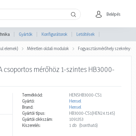
Belépés
chnika
Gyártók
Konfigurátorok
Letöltések
ul elemek)
Méretlen oldali modulok
Fogyasztásmérőhely szekrény m
 csoportos mérőhöz 1-szintes HB3000-
Termékkód:
HENSHB3000-CS1
Gyártó:
Hensel
Brand:
Hensel
Gyártói típus:
HB3000-CS1(HEN24.t145)
Gyártói cikkszám:
1091353
Kiszerelés:
1 db
(bontható)