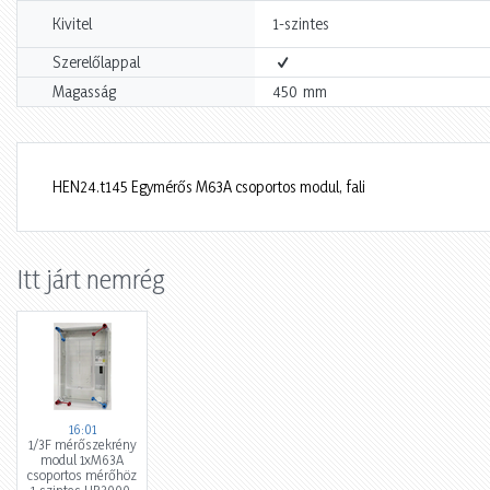
Kivitel
1-szintes
Szerelőlappal
mm
Magasság
450
HEN24.t145 Egymérős M63A csoportos modul, fali
Itt járt nemrég
16:01
1/3F mérőszekrény
modul 1xM63A
csoportos mérőhöz
1-szintes HB3000-