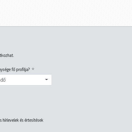
atkozhat.
ysége fő profilja?
edő
 hírlevelek és értesítések