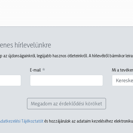
yenes hírlevelünkre
p az újdonságainkról, legújabb hasznos ötleteinkről. A hírlevélről bármikor leir
E-mail
Mi a tevéken
Keresk
Megadom az érdeklődési köröket
Adatkezelési Tájékoztatót
és hozzájárulok az adataim kezeléséhez elektronikus