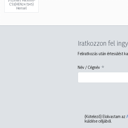
CS1(HEN24.t145)
Hensel
Iratkozzon fel ing
Feliratkozás után értesülést ka
Név / Cégnév
(Kötelező)
Elolvastam az
küldése céljából.