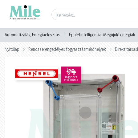
Termék adatlap
Automatizálás, Energiaelosztás
Épületintelligencia, Megújuló energiák
Nyitólap
Rendszerengedélyes fogyasztásmérőhelyek
Direkt társa
ingyenes
kiszállítás