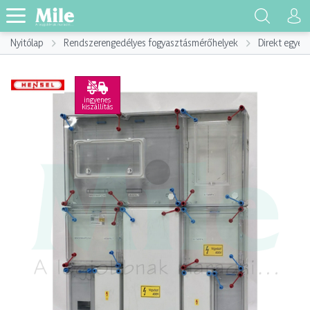
Nyitólap
Rendszerengedélyes fogyasztásmérőhelyek
Direkt egyed
ingyenes
kiszállítás