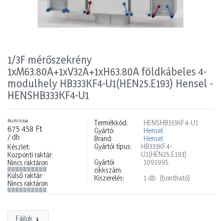
1/3F mérőszekrény
1xM63.80A+1xV32A+1xH63.80A földkábeles 4-
modulhely HB333KF4-U1(HEN25.E193) Hensel -
HENSHB333KF4-U1
Bruttó listaár
Termékkód:
HENSHB333KF4-U1
675 458 Ft
Gyártó:
Hensel
/ db
Brand:
Hensel
Gyártói típus:
HB333KF4-
Készlet:
U1(HEN25.E193)
Központi raktár:
Gyártói
1091995
Nincs raktáron
cikkszám:
Külső raktár:
Kiszerelés:
1 db
(bontható)
Nincs raktáron
Fájlok
1