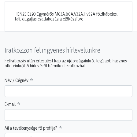
HEN25.E193 Egymérős M63A.80A,V32A,Hv32A földkábeles,
fali, dugaljas csatlakozásra előkészítve
Iratkozzon fel ingyenes hírlevelünkre
Feliratkozás után értesülést kap az újdonságainkról, legújabb hasznos
ötleteinkről. A hírlevélről bármikor leiratkozhat.
Név / Cégnév
E-mail
Mi a tevékenysége fő profilja?