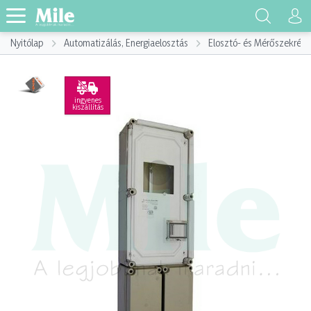
Nyitólap
Automatizálás, Energiaelosztás
Elosztó- és Mérőszekrény
ingyenes
kiszállítás