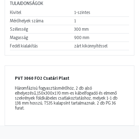
TULAJDONSÁGOK
Kivitel
1-szintes
Mérőhelyek száma
1
Szélesség
300
mm
Magasság
900
mm
Fedél kialakítás
zárt kikönnyítéssel
PVT 3060 FO2 Csatári Plast
Háromfázisú fogyasztásmérőhöz, 2 db alsó
elhelyezésű,150x300x170 mm-es kábelfogadó és elmenő
szekrények földkábeles csatlakoztatáshoz, melyek 1-1 db
138 mm hosszú, TS35 kalapsínt tartalmaznak. 2 db PG 36
furat.