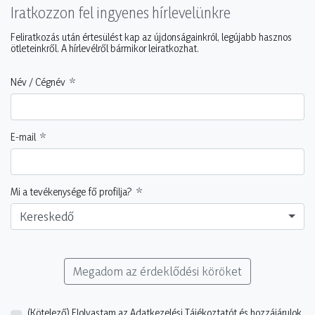
Iratkozzon fel ingyenes hírlevelünkre
Feliratkozás után értesülést kap az újdonságainkról, legújabb hasznos
ötleteinkről. A hírlevélről bármikor leiratkozhat.
Név / Cégnév
E-mail
Mi a tevékenysége fő profilja?
Kereskedő
Megadom az érdeklődési köröket
(Kötelező)
Elolvastam az Adatkezelési Tájékoztatót és hozzájárulok