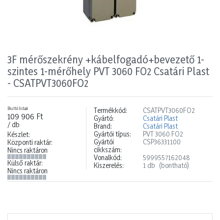
3F mérőszekrény +kábelfogadó+bevezető 1-
szintes 1-mérőhely PVT 3060 FO2 Csatári Plast
- CSATPVT3060FO2
Bruttó listaár
Termékkód:
CSATPVT3060FO2
109 906 Ft
Gyártó:
Csatári Plast
/ db
Brand:
Csatári Plast
Gyártói típus:
PVT 3060 FO2
Készlet:
Gyártói
CSP36331100
Központi raktár:
cikkszám:
Nincs raktáron
Vonalkód:
5999557162048
Külső raktár:
Kiszerelés:
1 db
(bontható)
Nincs raktáron