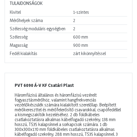
TULAJDONSÁGOK
Kivitel
1-szintes
Mérőhelyek száma
2
Szélesség moduláris egységben
2
Szélesség
600
mm
Magasság
900
mm
Fedél kialakítás
zárt kikönnyítéssel
PVT 6090 Á-V KF Csatári Plast
Háromfázisú általános és háromfázisú vezérelt
fogyasztásmérőhöz, valamint hangfrekvenciás
vezérlőkészülék számára kialakított szerelőlap. Beépített
mérőkereszttel és mérőfelerősítő csavarokkal, csapófedéllel
a kismegszakítók kezeléséhez. 2 db földkábeles
csatlakoztatásra alkalmas kábelfogadó szekrény, 138 mm
hosszú, TS35 kalapsínnel a sorkapcsok számára. 1 db
300x300x170 mm földkábeles csatlakoztatásra alkalmas
kábelfogadó szekrény, 288 mm hosszú, TS35 kalapsínnel. 3