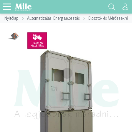
Nyitólap
Automatizálás, Energiaelosztás
Elosztó- és Mérőszekrény
ingyenes
kiszállítás