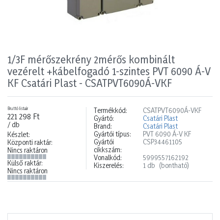
1/3F mérőszekrény 2mérős kombinált
vezérelt +kábelfogadó 1-szintes PVT 6090 Á-V
KF Csatári Plast - CSATPVT6090Á-VKF
Bruttó listaár
Termékkód:
CSATPVT6090Á-VKF
221 298 Ft
Gyártó:
Csatári Plast
/ db
Brand:
Csatári Plast
Gyártói típus:
PVT 6090 Á-V KF
Készlet:
Gyártói
CSP34461105
Központi raktár:
cikkszám:
Nincs raktáron
Vonalkód:
5999557162192
Külső raktár:
Kiszerelés:
1 db
(bontható)
Nincs raktáron