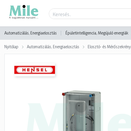
Termék adatlap
Automatizálás, Energiaelosztás
Épületintelligencia, Megújuló energiák
Nyitólap
Automatizálás, Energiaelosztás
Elosztó- és Mérőszekrény