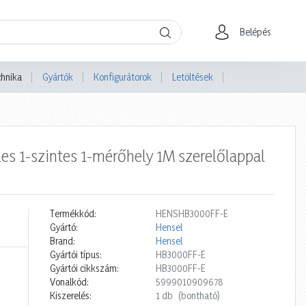
Belépés
chnika
Gyártók
Konfigurátorok
Letöltések
s 1-szintes 1-mérőhely 1M szerelőlappal
Termékkód:
HENSHB3000FF-E
Gyártó:
Hensel
Brand:
Hensel
Gyártói típus:
HB3000FF-E
Gyártói cikkszám:
HB3000FF-E
Vonalkód:
5999010909678
Kiszerelés:
1 db
(bontható)