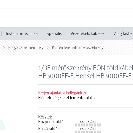
Installációtechnika
Speciális
Vezetékek, kábelek
Világításte
Fogyasztásmérőhely
Kültéri leásható mérőszekrény
1/3F mérőszekrény EON földkábele
HB3000FF-E Hensel HB3000FF-E
Kérjen ajánlatot kollégánktól!
Elérhetőségeinket lentebb találja.
Készlet:
Központi raktár:
nincs raktáron
Külső raktár:
nincs raktáron