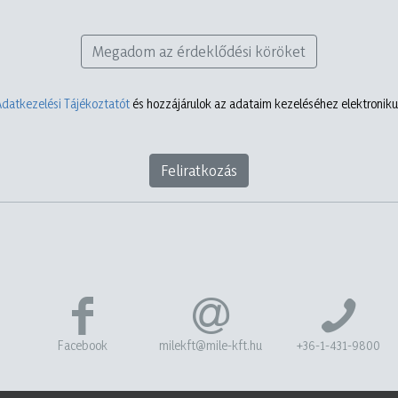
Megadom az érdeklődési köröket
Adatkezelési Tájékoztatót
és hozzájárulok az adataim kezeléséhez elektronikus
Feliratkozás
Facebook
milekft@mile-kft.hu
+36-1-431-9800