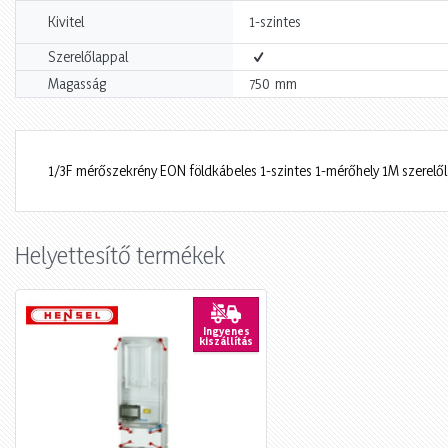
Kivitel
1-szintes
Szerelőlappal
mm
Magasság
750
1/3F mérőszekrény EON földkábeles 1-szintes 1-mérőhely 1M szerel
Helyettesítő termékek
Ingyenes
kiszállítás