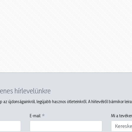
yenes hírlevelünkre
p az újdonságainkról, legújabb hasznos ötleteinkről. A hírlevélről bármikor leir
E-mail
Mi a tevéken
Keresk