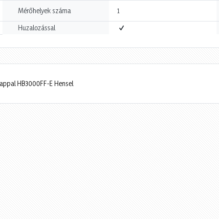
Mérőhelyek száma
1
Huzalozással
őlappal HB3000FF-E Hensel