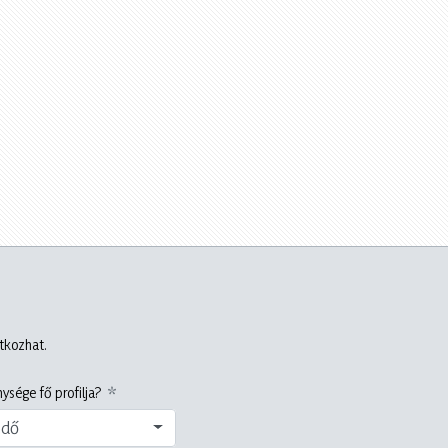
atkozhat.
ysége fő profilja?
edő