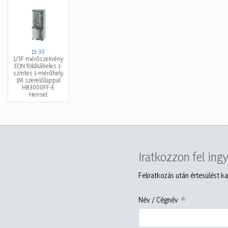
15:30
1/3F mérőszekrény
EON földkábeles 1-
szintes 1-mérőhely
1M szerelőlappal
HB3000FF-E
Hensel
Iratkozzon fel ing
Feliratkozás után értesülést ka
Név / Cégnév