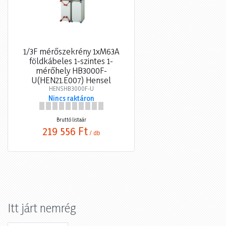
1/3F mérőszekrény 1xM63A
földkábeles 1-szintes 1-
mérőhely HB3000F-
U(HEN21.E007) Hensel
HENSHB3000F-U
Nincs raktáron
Bruttó listaár
219 556 Ft
/ db
Itt járt nemrég