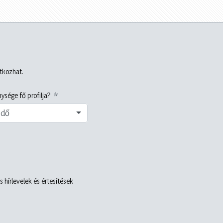
atkozhat.
ysége fő profilja?
edő
 hírlevelek és értesítések