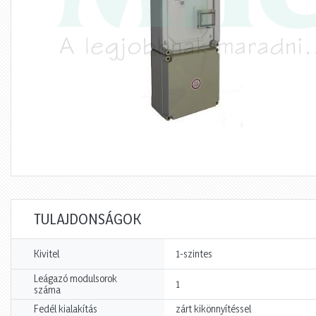
TULAJDONSÁGOK
Kivitel
1-szintes
Leágazó modulsorok
1
száma
Fedél kialakítás
zárt kikönnyítéssel