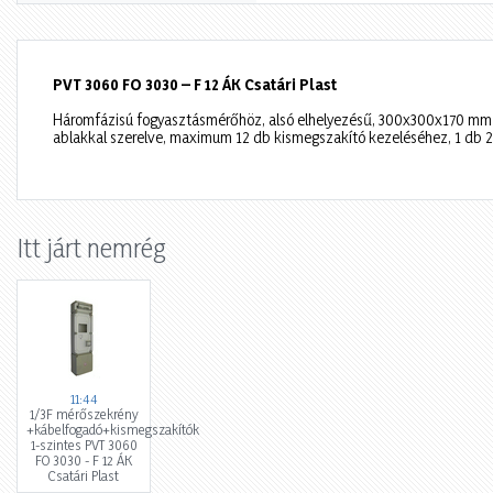
PVT 3060 FO 3030 – F 12 ÁK Csatári Plast
Háromfázisú fogyasztásmérőhöz, alsó elhelyezésű, 300x300x170 mm 
ablakkal szerelve, maximum 12 db kismegszakító kezeléséhez, 1 db 2
Itt járt nemrég
11:44
1/3F mérőszekrény
+kábelfogadó+kismegszakítók
1-szintes PVT 3060
FO 3030 - F 12 ÁK
Csatári Plast