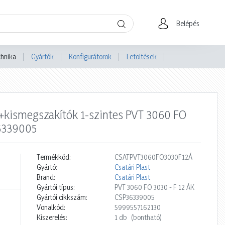
Belépés
chnika
Gyártók
Konfigurátorok
Letöltések
+kismegszakítók 1-szintes PVT 3060 FO
36339005
Termékkód:
CSATPVT3060FO3030F12Á
Gyártó:
Csatári Plast
Brand:
Csatári Plast
Gyártói típus:
PVT 3060 FO 3030 - F 12 ÁK
Gyártói cikkszám:
CSP36339005
Vonalkód:
5999557162130
Kiszerelés:
1 db
(bontható)