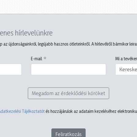
yenes hírlevelünkre
p az újdonságainkról, legújabb hasznos ötleteinkről. A hírlevélről bármikor leir
E-mail
Mi a tevéken
Keresk
Megadom az érdeklődési köröket
Adatkezelési Tájékoztatót
és hozzájárulok az adataim kezeléséhez elektronikus
Feliratkozás