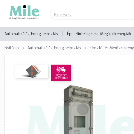
Termék adatlap
Automatizálás, Energiaelosztás
Épületintelligencia, Megújuló energiák
Nyitólap
Automatizálás, Energiaelosztás
Elosztó- és Mérőszekrény
ingyenes
kiszállítás