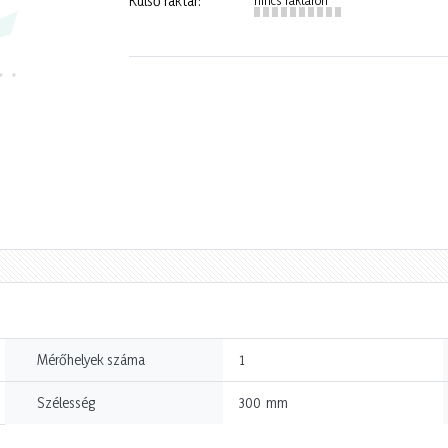
Külső raktár:
Mérőhelyek száma
1
mm
Szélesség
300