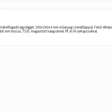
kábelfogadó egységgel, 290x290x4 mm műanyag szerelőlappal. Felső elhelye
88 mm hosszú, TS35, magasított kalapsínnel, PE és N sorkapcsokkal.