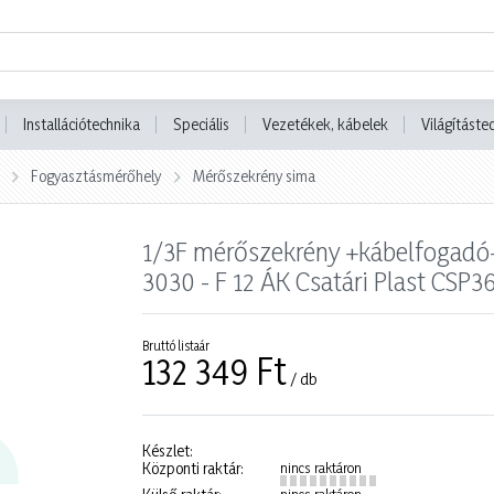
Installációtechnika
Speciális
Vezetékek, kábelek
Világításte
Fogyasztásmérőhely
Mérőszekrény sima
1/3F mérőszekrény +kábelfogadó
3030 - F 12 ÁK Csatári Plast CSP
Bruttó listaár
132 349 Ft
/ db
Készlet:
Központi raktár:
nincs raktáron
nincs raktáron