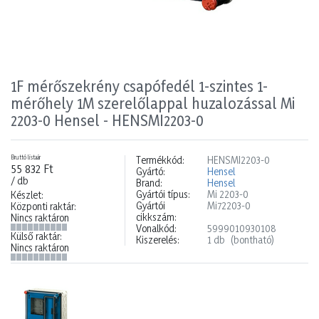
1F mérőszekrény csapófedél 1-szintes 1-
mérőhely 1M szerelőlappal huzalozással Mi
2203-0 Hensel - HENSMI2203-0
Bruttó listaár
Termékkód:
HENSMI2203-0
55 832 Ft
Gyártó:
Hensel
/ db
Brand:
Hensel
Gyártói típus:
Mi 2203-0
Készlet:
Gyártói
Mi72203-0
Központi raktár:
cikkszám:
Nincs raktáron
Vonalkód:
5999010930108
Külső raktár:
Kiszerelés:
1 db
(bontható)
Nincs raktáron