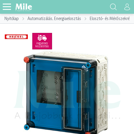
Nyitólap
Automatizálás, Energiaelosztás
Elosztó- és Mérőszekrény
ingyenes
kiszállítás