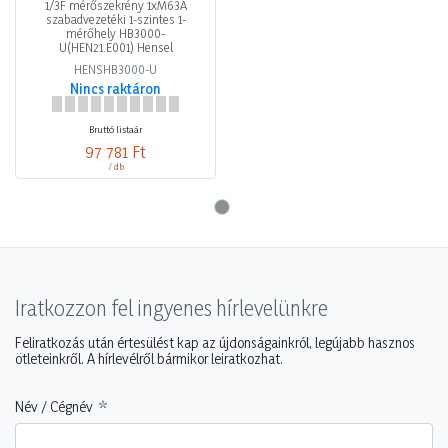
1/3F mérőszekrény 1xM63A
szabadvezetéki 1-szintes 1-
mérőhely HB3000-
U(HEN21.E001) Hensel
HENSHB3000-U
Nincs raktáron
Bruttó listaár
97 781 Ft
/ db
Iratkozzon fel ingyenes hírlevelünkre
Feliratkozás után értesülést kap az újdonságainkról, legújabb hasznos
ötleteinkről. A hírlevélről bármikor leiratkozhat.
Név / Cégnév