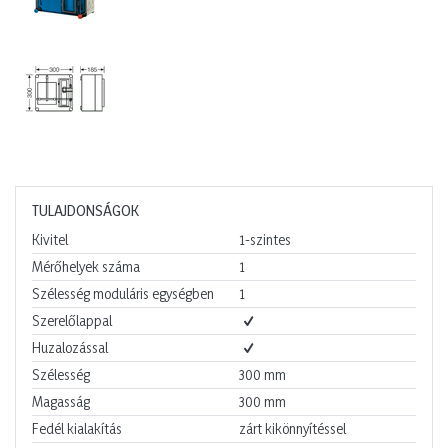
TULAJDONSÁGOK
Kivitel
1-szintes
Mérőhelyek száma
1
Szélesség moduláris egységben
1
Szerelőlappal
Huzalozással
Szélesség
300
mm
Magasság
300
mm
Fedél kialakítás
zárt kikönnyítéssel