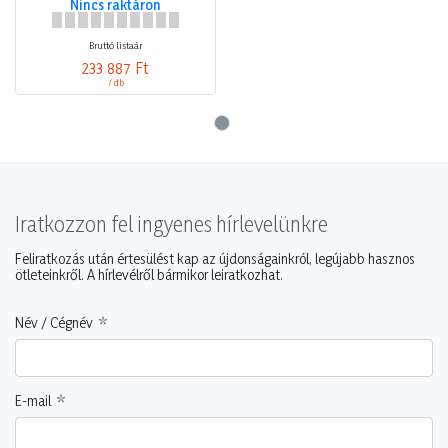
Nincs raktáron
Bruttó listaár
233 887 Ft
/ db
Iratkozzon fel ingyenes hírlevelünkre
Feliratkozás után értesülést kap az újdonságainkról, legújabb hasznos
ötleteinkről. A hírlevélről bármikor leiratkozhat.
Név / Cégnév
E-mail