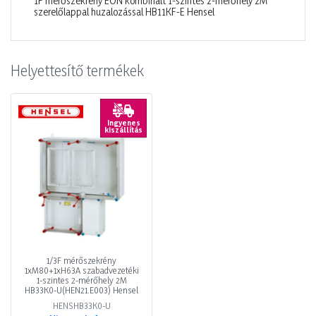
1F mérőszekrény EON kombinált 1-szintes 2-mérőhely 2M
szerelőlappal huzalozással HB11KF-E Hensel
Helyettesítő termékek
Ingyenes
kiszállítás
1/3F mérőszekrény
1xM80+1xH63A szabadvezetéki
1-szintes 2-mérőhely 2M
HB33K0-U(HEN21.E003) Hensel
HENSHB33K0-U