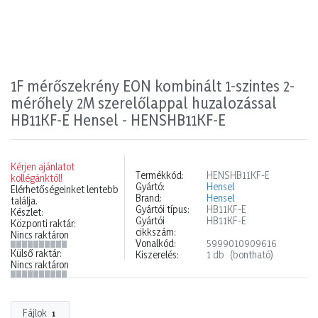
1F mérőszekrény EON kombinált 1-szintes 2-
mérőhely 2M szerelőlappal huzalozással
HB11KF-E Hensel - HENSHB11KF-E
Kérjen ajánlatot
Termékkód:
HENSHB11KF-E
kollégánktól!
Gyártó:
Hensel
Elérhetőségeinket lentebb
Brand:
Hensel
találja.
Gyártói típus:
HB11KF-E
Készlet:
Gyártói
HB11KF-E
Központi raktár:
cikkszám:
Nincs raktáron
Vonalkód:
5999010909616
Külső raktár:
Kiszerelés:
1 db
(bontható)
Nincs raktáron
Fájlok
1