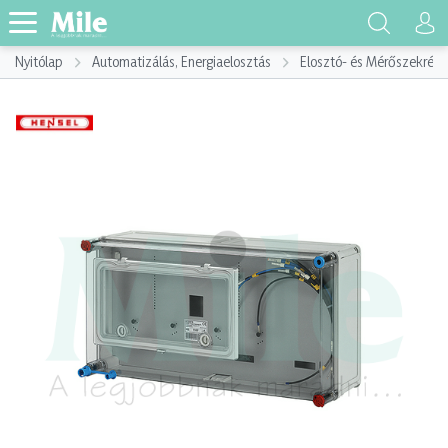
Nyitólap
Automatizálás, Energiaelosztás
Elosztó- és Mérőszekrény