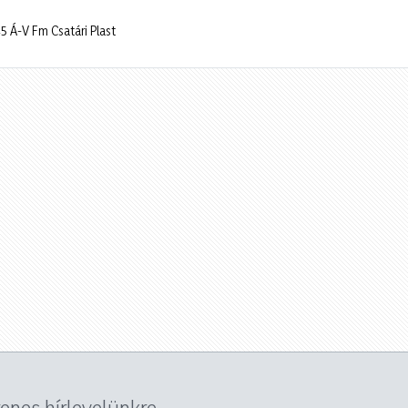
 Á-V Fm Csatári Plast
yenes hírlevelünkre