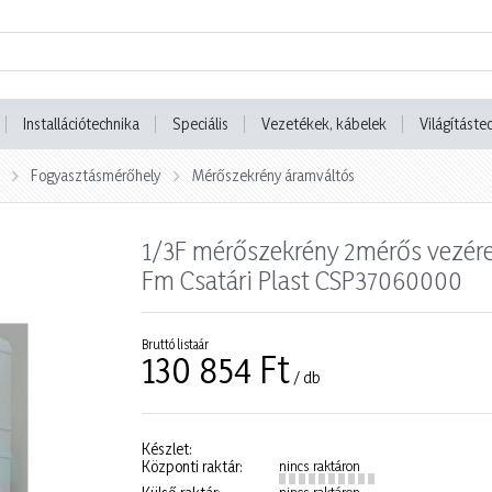
Installációtechnika
Speciális
Vezetékek, kábelek
Világításte
Fogyasztásmérőhely
Mérőszekrény áramváltós
1/3F mérőszekrény 2mérős vezére
Fm Csatári Plast CSP37060000
Bruttó listaár
130 854 Ft
/ db
Készlet:
Központi raktár:
nincs raktáron
nincs raktáron