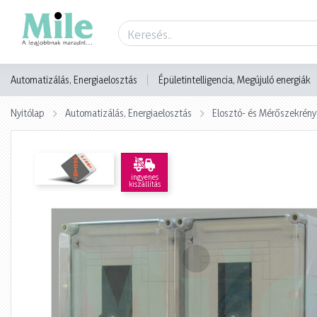
Termék adatlap
Automatizálás, Energiaelosztás
Épületintelligencia, Megújuló energiák
Nyitólap
Automatizálás, Energiaelosztás
Elosztó- és Mérőszekrény
ingyenes
kiszállítás