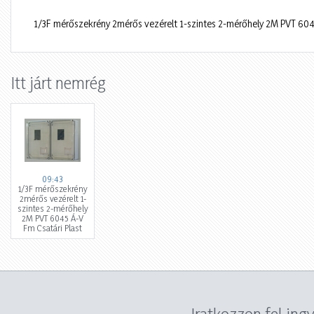
1/3F mérőszekrény 2mérős vezérelt 1-szintes 2-mérőhely 2M PVT 6045
Itt járt nemrég
09:43
1/3F mérőszekrény
2mérős vezérelt 1-
szintes 2-mérőhely
2M PVT 6045 Á-V
Fm Csatári Plast
Iratkozzon fel ing