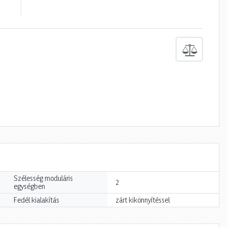
Szélesség moduláris
2
egységben
Fedél kialakítás
zárt kikönnyítéssel