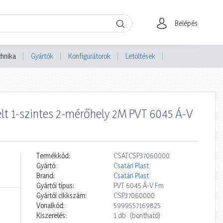
Belépés
chnika
Gyártók
Konfigurátorok
Letöltések
lt 1-szintes 2-mérőhely 2M PVT 6045 Á-V
Termékkód:
CSATCSP37060000
Gyártó:
Csatári Plast
Brand:
Csatári Plast
Gyártói típus:
PVT 6045 Á-V Fm
Gyártói cikkszám:
CSP37060000
Vonalkód:
5999557169825
Kiszerelés:
1 db
(bontható)