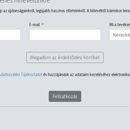
p az újdonságainkról, legújabb hasznos ötleteinkről. A hírlevélről bármikor leir
E-mail
Mi a tevéken
Keresk
Megadom az érdeklődési köröket
Adatkezelési Tájékoztatót
és hozzájárulok az adataim kezeléséhez elektronikus
Feliratkozás