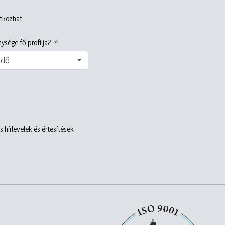
atkozhat.
ysége fő profilja?
edő
 hírlevelek és értesítések