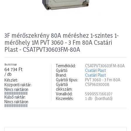
3F mérőszekrény 80A méréshez 1-szintes 1-
mérőhely 1M PVT 3060 - 3 Fm 80A Csatári
Plast - CSATPVT30603FM-80A
Bruttó listaár
Termékkód:
CSATPVT30603FM-80A
64 734 Ft
Gyártó:
Csatári Plast
/ db
Brand:
Csatári Plast
Gyártói típus:
PVT 3060 - 3 Fm 80A
Készlet:
Gyártói
CSP36030008
Központi raktár:
cikkszám:
Nincs raktáron
Vonalkód:
5999557166107
Külső raktár:
Kiszerelés:
1 db
(bontható)
Nincs raktáron