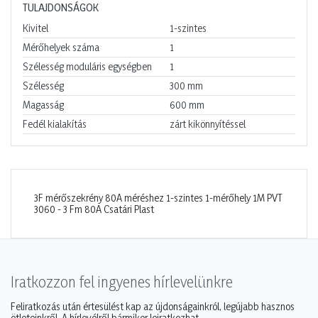
TULAJDONSÁGOK
Kivitel
1-szintes
Mérőhelyek száma
1
Szélesség moduláris egységben
1
Szélesség
300
mm
Magasság
600
mm
Fedél kialakítás
zárt kikönnyítéssel
3F mérőszekrény 80A méréshez 1-szintes 1-mérőhely 1M PVT
3060 - 3 Fm 80A Csatári Plast
Iratkozzon fel ingyenes hírlevelünkre
Feliratkozás után értesülést kap az újdonságainkról, legújabb hasznos
ötleteinkről. A hírlevélről bármikor leiratkozhat.