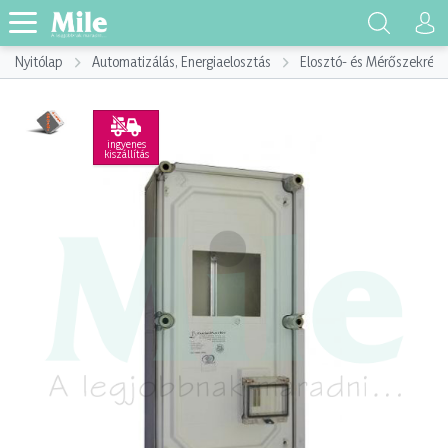
Nyitólap
Automatizálás, Energiaelosztás
Elosztó- és Mérőszekrény
ingyenes
kiszállítás