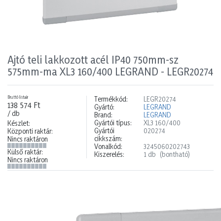
Ajtó teli lakkozott acél IP40 750mm-sz
575mm-ma XL3 160/400 LEGRAND - LEGR20274
Bruttó listaár
Termékkód:
LEGR20274
138 574 Ft
Gyártó:
LEGRAND
/ db
Brand:
LEGRAND
Gyártói típus:
XL3 160/400
Készlet:
Gyártói
020274
Központi raktár:
cikkszám:
Nincs raktáron
Vonalkód:
3245060202743
Külső raktár:
Kiszerelés:
1 db
(bontható)
Nincs raktáron