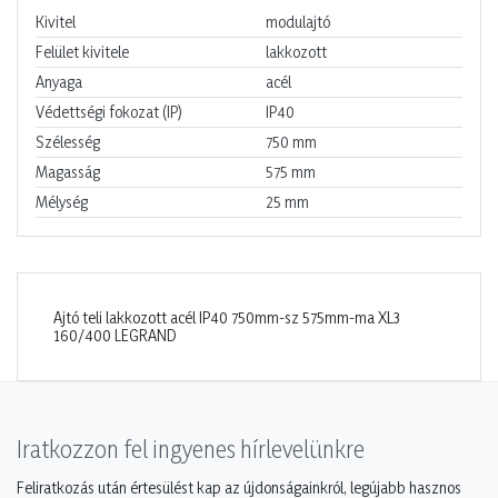
Kivitel
modulajtó
Felület kivitele
lakkozott
Anyaga
acél
Védettségi fokozat (IP)
IP40
Szélesség
750
mm
Magasság
575
mm
Mélység
25
mm
Ajtó teli lakkozott acél IP40 750mm-sz 575mm-ma XL3
160/400 LEGRAND
Iratkozzon fel ingyenes hírlevelünkre
Feliratkozás után értesülést kap az újdonságainkról, legújabb hasznos