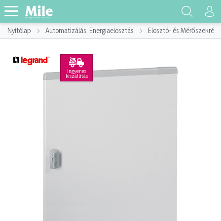
Nyitólap
Automatizálás, Energiaelosztás
Elosztó- és Mérőszekrény
ingyenes
kiszállítás