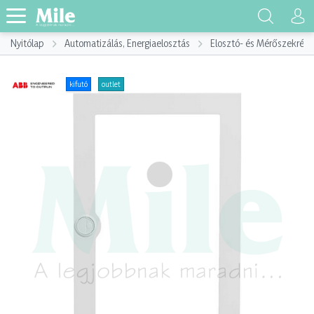
Nyitólap
Automatizálás, Energiaelosztás
Elosztó- és Mérőszekrény
kifutó
outlet