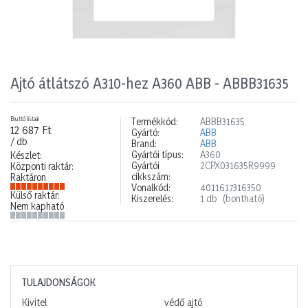
Ajtó átlátszó A310-hez A360 ABB - ABBB31635
Bruttó listaár
Termékkód:
ABBB31635
12 687 Ft
Gyártó:
ABB
/ db
Brand:
ABB
Gyártói típus:
A360
Készlet:
Gyártói
2CPX031635R9999
Központi raktár:
cikkszám:
Raktáron
Vonalkód:
4011617316350
Külső raktár:
Kiszerelés:
1 db
(bontható)
Nem kapható
TULAJDONSÁGOK
Kivitel
védő ajtó