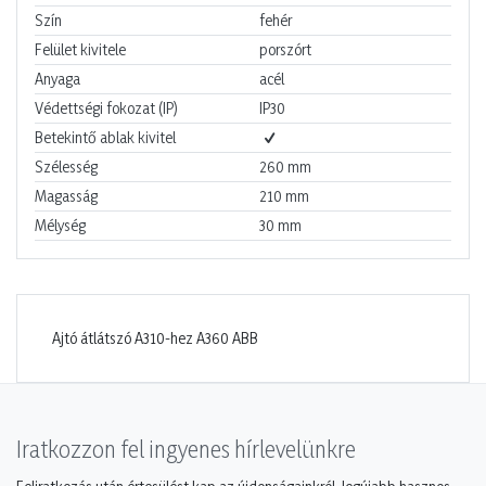
Szín
fehér
Felület kivitele
porszórt
Anyaga
acél
Védettségi fokozat (IP)
IP30
Betekintő ablak kivitel
Szélesség
260
mm
Magasság
210
mm
Mélység
30
mm
Ajtó átlátszó A310-hez A360 ABB
Iratkozzon fel ingyenes hírlevelünkre