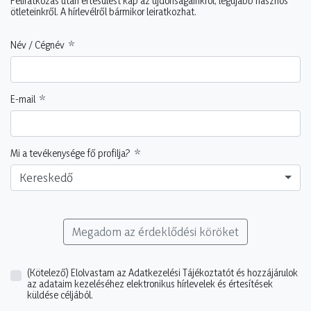
Feliratkozás után értesülést kap az újdonságainkról, legújabb hasznos
ötleteinkről. A hírlevélről bármikor leiratkozhat.
Név / Cégnév
E-mail
Mi a tevékenysége fő profilja?
Kereskedő
Megadom az érdeklődési köröket
(Kötelező)
Elolvastam az Adatkezelési Tájékoztatót és hozzájárulok
az adataim kezeléséhez elektronikus hírlevelek és értesítések
küldése céljából.