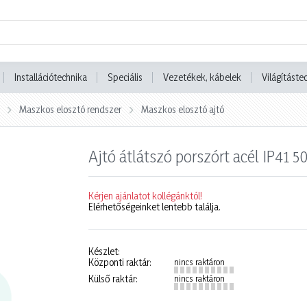
Installációtechnika
Speciális
Vezetékek, kábelek
Világításte
Maszkos elosztó rendszer
Maszkos elosztó ajtó
Ajtó átlátszó porszórt acél IP4
Kérjen ajánlatot kollégánktól!
Elérhetőségeinket lentebb találja.
Készlet:
Központi raktár:
nincs raktáron
Külső raktár:
nincs raktáron