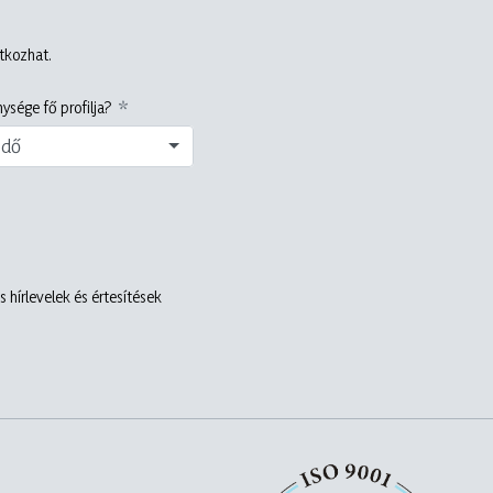
atkozhat.
ysége fő profilja?
edő
 hírlevelek és értesítések