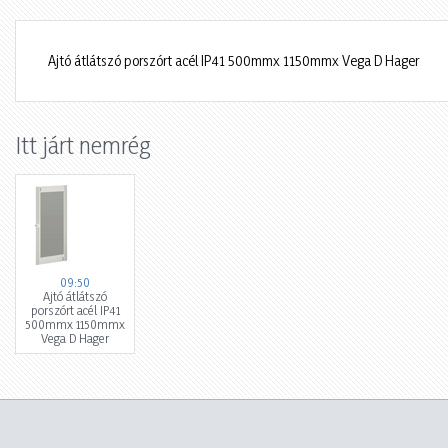
Ajtó átlátszó porszórt acél IP41 500mmx 1150mmx Vega D Hager
Itt járt nemrég
09:50
Ajtó átlátszó
porszórt acél IP41
500mmx 1150mmx
Vega D Hager