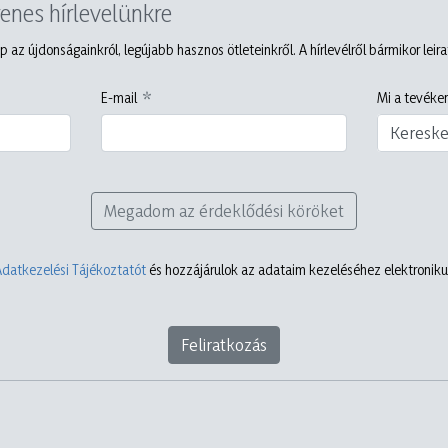
yenes hírlevelünkre
p az újdonságainkról, legújabb hasznos ötleteinkről. A hírlevélről bármikor leir
E-mail
Mi a tevéken
Keresk
Megadom az érdeklődési köröket
Adatkezelési Tájékoztatót
és hozzájárulok az adataim kezeléséhez elektronikus
Feliratkozás