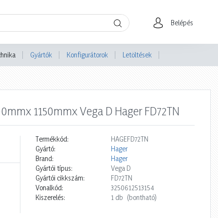
Belépés
chnika
Gyártók
Konfigurátorok
Letöltések
1 500mmx 1150mmx Vega D Hager FD72TN
Termékkód:
HAGEFD72TN
Gyártó:
Hager
Brand:
Hager
Gyártói típus:
Vega D
Gyártói cikkszám:
FD72TN
Vonalkód:
3250612513154
Kiszerelés:
1 db
(bontható)